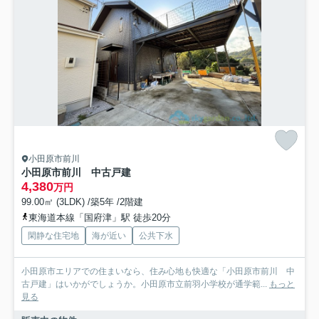
小田原市前川
小田原市前川 中古戸建
4,380
万円
99.00㎡ (3LDK) /築5年 /2階建
東海道本線「国府津」駅 徒歩20分
閑静な住宅地
海が近い
公共下水
小田原市エリアでの住まいなら、住み心地も快適な「小田原市前川 中
古戸建」はいかがでしょうか。小田原市立前羽小学校が通学範...
もっと
見る