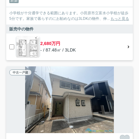
新築
小学校が十分通学できる範囲にあります。小田原市立富水小学校が徒歩
5分です。家族で暮らすのにお勧めなのは3LDKの物件、伸...
もっと見る
販売中の物件
2,680万円
- / 87.48㎡ / 3LDK
中古一戸建