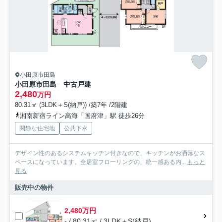
小田原市田島
小田原市田島 中古戸建
2,480
万円
80.31㎡ (3LDK＋S(納戸)) /築7年 /2階建
湘南新宿ライン高海「国府津」駅 徒歩26分
閑静な住宅地
公共下水
デザイン性のあるシステムキッチン付きなので、キッチンがお洒落なス
ペースになっています。全居室フローリングの、統一感ある内...
もっと
見る
販売中の物件
2,480万円
- / 80.31㎡ / 3LDK＋S(納戸)