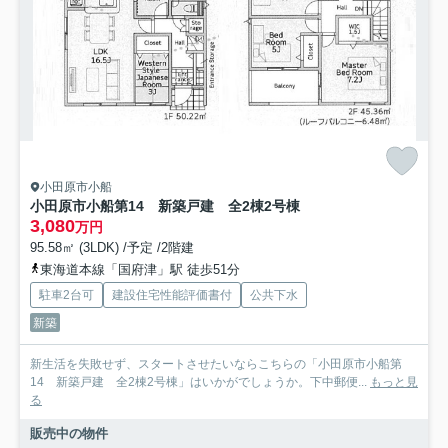
小田原市小船
小田原市小船第14 新築戸建 全2棟2号棟
3,080
万円
95.58㎡ (3LDK) /予定 /2階建
東海道本線「国府津」駅 徒歩51分
駐車2台可
建設住宅性能評価書付
公共下水
新築
新生活を失敗せず、スタートさせたいならこちらの「小田原市小船第
14 新築戸建 全2棟2号棟」はいかがでしょうか。下中郵便...
もっと見
る
販売中の物件