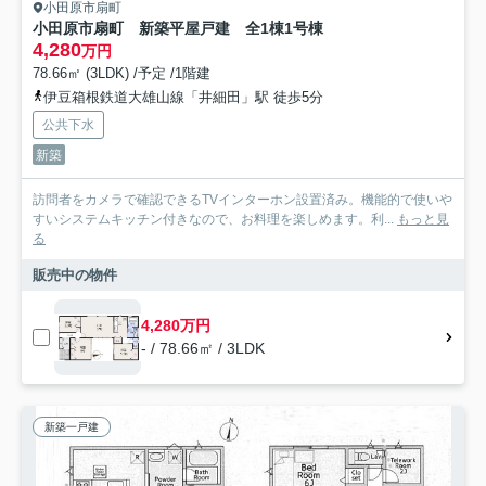
小田原市扇町
小田原市扇町 新築平屋戸建 全1棟1号棟
4,280
万円
78.66㎡ (3LDK) /予定 /1階建
伊豆箱根鉄道大雄山線「井細田」駅 徒歩5分
公共下水
新築
訪問者をカメラで確認できるTVインターホン設置済み。機能的で使いや
すいシステムキッチン付きなので、お料理を楽しめます。利...
もっと見
る
販売中の物件
4,280万円
- / 78.66㎡ / 3LDK
新築一戸建