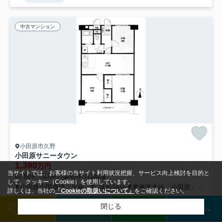
中古マンション
小田原市久野
小田原サニータウン
1,390
万円
当サイトでは、お客様の当サイト利用状況把握、サービス向上検討を目的と
62.68㎡ (3LDK) /築45年 /11階建
して、クッキー（Cookie）を使用しています。
小田急小田原線「足柄」駅 徒歩14分
東海道本線「小田原」駅 徒歩21分
詳しくは、当社の
「Cookieの取扱いについて」
をご確認ください。
エレベーター
閑静な住宅地
公共下水
閉じる
ログイン
来店予約
LINE
メール