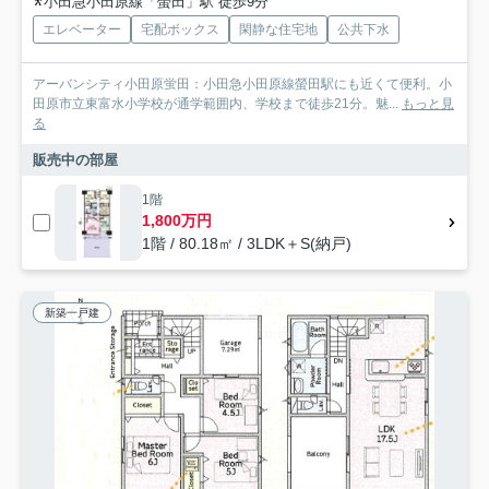
小田急小田原線「螢田」駅 徒歩9分
エレベーター
宅配ボックス
閑静な住宅地
公共下水
アーバンシティ小田原蛍田：小田急小田原線螢田駅にも近くて便利。小
田原市立東富水小学校が通学範囲内、学校まで徒歩21分。魅...
もっと見
る
販売中の部屋
1階
1,800万円
1階 / 80.18㎡ / 3LDK＋S(納戸)
新築一戸建