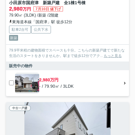
小田原市国府津 新築戸建 全1棟1号棟
2,980
万円
7月10日 値下げ
79.90㎡ (3LDK) /新築 /2階建
東海道本線「国府津」駅 徒歩12分
駐車2台可
公共下水
新築
79.9平米程の建物面積でスペースも十分。こちらの新築戸建てで新たな
生活のスタートをきりませんか。駅まで徒歩12分でアク...
もっと見る
販売中の物件
2,980万円
- / 79.90㎡ / 3LDK
中古一戸建