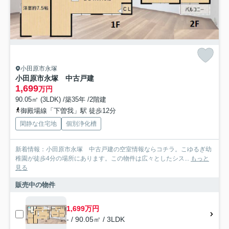
小田原市永塚
小田原市永塚 中古戸建
1,699
万円
90.05㎡ (3LDK) /築35年 /2階建
御殿場線「下曽我」駅 徒歩12分
閑静な住宅地
個別浄化槽
新着情報：小田原市永塚 中古戸建の空室情報ならコチラ。こゆるぎ幼
稚園が徒歩4分の場所にあります。この物件は広々としたシス...
もっと
見る
販売中の物件
1,699万円
- / 90.05㎡ / 3LDK