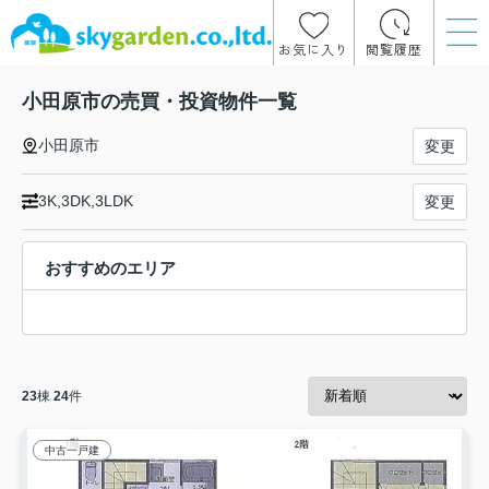
お気に入り
閲覧履歴
小田原市の売買・投資物件一覧
小田原市
変更
3K,3DK,3LDK
変更
おすすめのエリア
23
棟
24
件
中古一戸建