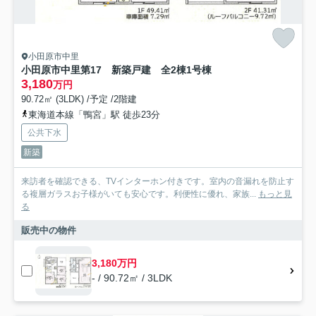
小田原市中里
小田原市中里第17 新築戸建 全2棟1号棟
3,180
万円
90.72㎡ (3LDK) /予定 /2階建
東海道本線「鴨宮」駅 徒歩23分
公共下水
新築
来訪者を確認できる、TVインターホン付きです。室内の音漏れを防止す
る複層ガラスお子様がいても安心です。利便性に優れ、家族...
もっと見
る
販売中の物件
3,180万円
- / 90.72㎡ / 3LDK