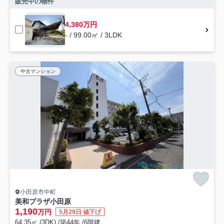
販売中の物件
4,380万円
- / 99.00㎡ / 3LDK
中古マンション
小田原市中町
美和プラザ小田原
1,190
万円
5月29日 値下げ
64.35㎡ (3DK) /築44年 /6階建