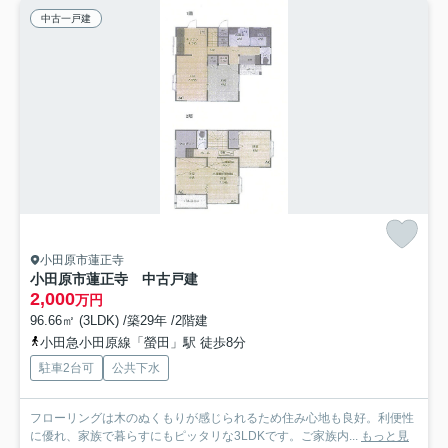
中古一戸建
小田原市蓮正寺
小田原市蓮正寺 中古戸建
2,000
万円
96.66㎡ (3LDK) /築29年 /2階建
小田急小田原線「螢田」駅 徒歩8分
駐車2台可
公共下水
フローリングは木のぬくもりが感じられるため住み心地も良好。利便性
に優れ、家族で暮らすにもピッタリな3LDKです。ご家族内...
もっと見