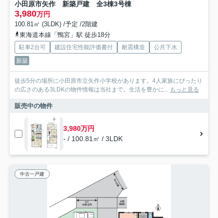
小田原市矢作 新築戸建 全3棟3号棟
3,980
万円
100.81㎡ (3LDK) /予定 /2階建
東海道本線「鴨宮」駅 徒歩18分
駐車2台可
建設住宅性能評価書付
耐震構造
公共下水
新築
徒歩5分の場所に小田原市立矢作小学校があります。4人家族にぴったり
の広さのある3LDKの物件情報は当社まで。生活を豊かに...
もっと見る
販売中の物件
3,980万円
- / 100.81㎡ / 3LDK
中古一戸建