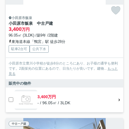
小田原市飯泉
小田原市飯泉 中古戸建
3,400
万円
96.05㎡ (3LDK) /築9年 /2階建
東海道本線「鴨宮」駅 徒歩28分
駐車2台可
公共下水
小田原市立豊川小学校が徒歩8分のところにあり、お子様の通学も便利
です。2面採光の位置にあるので、日当たりが良いです。建物...
もっと
見る
販売中の物件
3,400万円
- / 96.05㎡ / 3LDK
中古一戸建