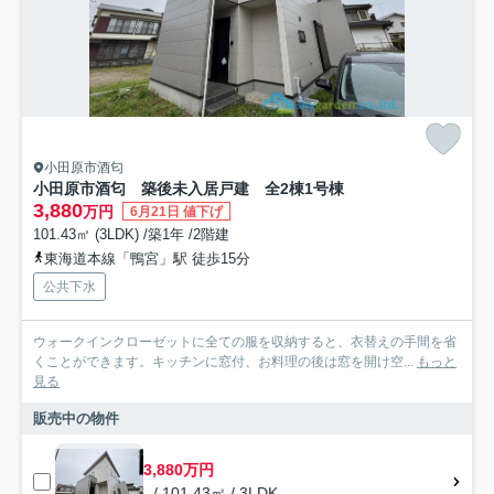
小田原市酒匂
小田原市酒匂 築後未入居戸建 全2棟1号棟
3,880
万円
6月21日 値下げ
101.43㎡ (3LDK) /築1年 /2階建
東海道本線「鴨宮」駅 徒歩15分
公共下水
ウォークインクローゼットに全ての服を収納すると、衣替えの手間を省
くことができます。キッチンに窓付、お料理の後は窓を開け空...
もっと
見る
販売中の物件
3,880万円
- / 101.43㎡ / 3LDK