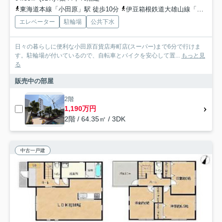
東海道本線「小田原」駅 徒歩10分
伊豆箱根鉄道大雄山線「緑町」駅 徒歩4分
エレベーター
駐輪場
公共下水
日々の暮らしに便利な小田原百貨店寿町店(スーパー)まで6分で行けま
す。駐輪場が付いているので、自転車とバイクを安心して置...
もっと見
る
販売中の部屋
2階
1,190万円
2階 / 64.35㎡ / 3DK
中古一戸建