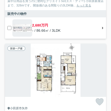
薬や日用品を買うのに便利なクリエイトSD(エス・ディー) 小田原新屋店
まで、326mです。開放感のある間取りの3LDK物...
もっと見る
販売中の物件
2,680万円
- / 86.66㎡ / 3LDK
新築一戸建
小田原市矢作