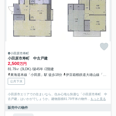
小田原市寿町
小田原市寿町 中古戸建
2,500
万円
81.79㎡ (3LDK) /築45年 /2階建
東海道本線「小田原」駅 徒歩18分
伊豆箱根鉄道大雄山線「緑町」駅 徒歩11分
公共下水
小田原市エリアでの住まいなら、住み心地も快適な「小田原市寿町 中
古戸建」はいかがでしょうか。建物面積81.79平米の物件...
もっと見る
販売中の物件