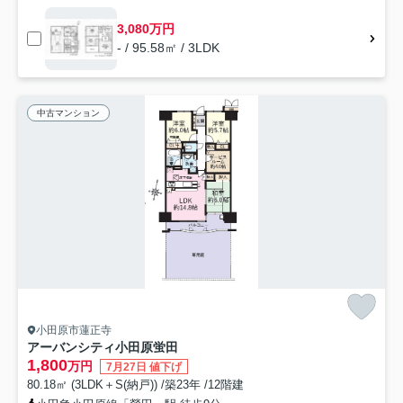
3,080万円
- / 95.58㎡ / 3LDK
中古マンション
小田原市蓮正寺
アーバンシティ小田原蛍田
1,800
万円
7月27日 値下げ
80.18㎡ (3LDK＋S(納戸)) /築23年 /12階建