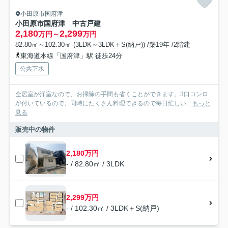
小田原市国府津
小田原市国府津 中古戸建
2,180
2,299
万円～
万円
82.80㎡～102.30㎡ (3LDK～3LDK＋S(納戸)) /築19年 /2階建
東海道本線「国府津」駅 徒歩24分
公共下水
全居室が洋室なので、お掃除の手間も省くことができます。3口コンロ
が付いているので、同時にたくさん料理できるので毎日忙しい...
もっと
見る
販売中の物件
2,180万円
- / 82.80㎡ / 3LDK
2,299万円
- / 102.30㎡ / 3LDK＋S(納戸)