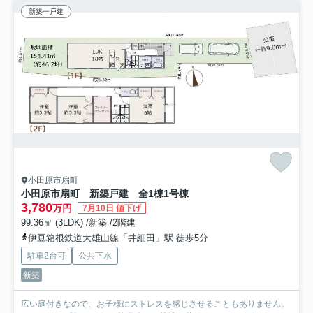
新築一戸建
小田原市扇町
小田原市扇町 新築戸建 全1棟1号棟
3,780
万円
7月10日 値下げ
99.36㎡ (3LDK) /新築 /2階建
伊豆箱根鉄道大雄山線「井細田」駅 徒歩5分
駐車2台可
公共下水
新築
広い庭付きなので、お子様にストレスを感じさせることもありません。