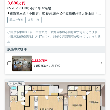
3,880
万円
85.93㎡ (3LDK) /築21年 /2階建
東海道本線「小田原」駅 徒歩16分
伊豆箱根鉄道大雄山線「緑町」駅 バス14分 箱根登山バス「山王橋（小田原市）」 停歩6分
駐車2台可
公共下水
小田原市中町3丁目 中古戸建：東海道本線小田原駅にも近くて便利。
小田原浜町郵便局まで417mです。設備や周辺環境が整って...
もっと見
る
販売中の物件
3,880万円
- / 85.93㎡ / 3LDK
中古一戸建