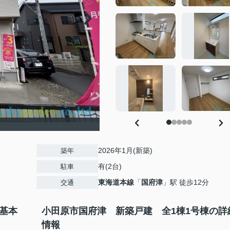
2026年1月(新築)
築年
有(2台)
駐車
東海道本線
「
国府津
」駅 徒歩12分
交通
基本
小田原市国府津 新築戸建 全1棟1号棟の詳
情報