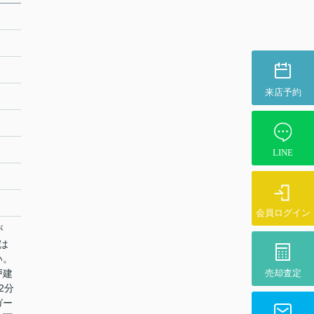
来店予約
LINE
会員ログイン
が
は
い。
売却査定
戸建
2分
ガー