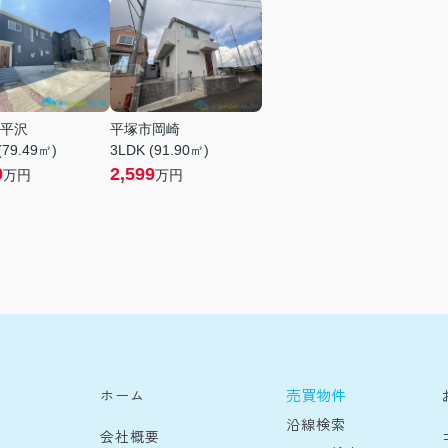
平沢
平塚市岡崎
(79.49㎡)
3LDK (91.90㎡)
0
2,599
万円
万円
売買物件
ホーム
沿線検索
会社概要