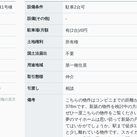
棟1号棟
設備条件
駐車2台可
設備(その他)
-
駐車場/月額
有(2台)/0円
土地権利
所有権
国土法届出
不要
用途地域
第一種住居
取引態様
仲介
分
引渡し
相談
情報の見方
備考
こちらの物件はコンビニまでの距離
378mです。新築の物件を検討中の方
ぜひ一度こちらの物件をご覧くださ
夢のマイホームは思い切って新築の
てはいかがでしょうか。駅まで徒歩1
と少し離れている物件です。スカイ