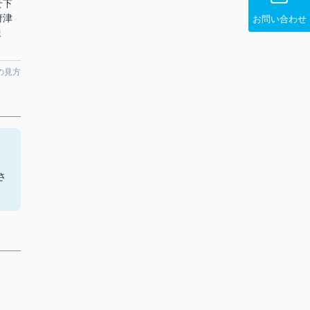
せ下
府津
お問い合わせ
ま
。
の見方
。
さ