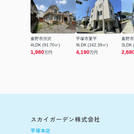
秦野市渋沢
平塚市菫平
秦野市
4LDK (91.70㎡)
9LDK (162.39㎡)
3LDK 
1,980
4,190
2,68
万円
万円
スカイガーデン株式会社
平塚本店