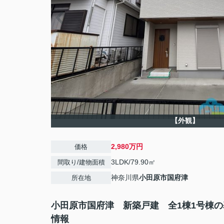
【外観】
2,980万円
価格
3LDK/79.90㎡
間取り/建物面積
神奈川県
小田原市
国府津
所在地
小田原市国府津 新築戸建 全1棟1号棟の
情報