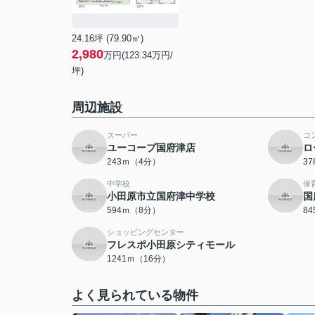
24.16坪 (79.90㎡)
2,980
万円(123.34万円/
坪)
周辺施設
スーパー
コ
ユーコープ国府津店
ロ
243ｍ（4分）
3
中学校
保
小田原市立国府津中学校
国
594ｍ（8分）
8
ショッピングセンター
フレスポ小田原シティモール
1241ｍ（16分）
よく見られている物件