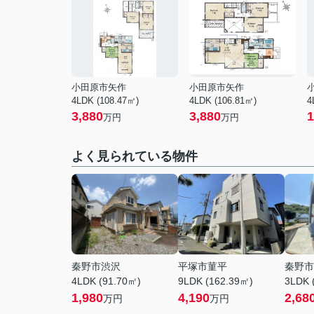
小田原市矢作
小田原市矢作
4LDK (108.47㎡)
4LDK (106.81㎡)
4
3,880
3,880
1
万円
万円
よく見られている物件
秦野市渋沢
平塚市菫平
秦野市
4LDK (91.70㎡)
9LDK (162.39㎡)
3LDK 
1,980
4,190
2,68
万円
万円