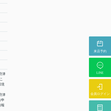
来店予約
LINE
府津
こ
環境
会員ログイン
府津
お申
情報