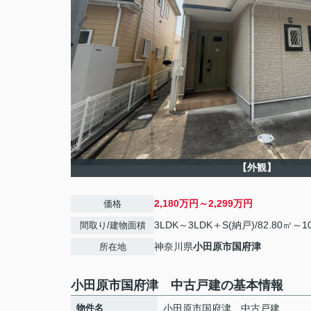
【外観】
2,180万円～2,299万円
価格
3LDK～3LDK＋S(納戸)/82.80㎡～10
間取り/建物面積
神奈川県
小田原市
国府津
所在地
小田原市国府津 中古戸建の基本情報
物件名
小田原市国府津 中古戸建