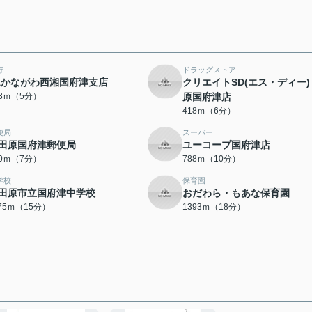
行
ドラッグストア
Aかながわ西湘国府津支店
クリエイトSD(エス・ディー)
93ｍ（5分）
原国府津店
418ｍ（6分）
便局
スーパー
田原国府津郵便局
ユーコープ国府津店
60ｍ（7分）
788ｍ（10分）
学校
保育園
田原市立国府津中学校
おだわら・もあな保育園
175ｍ（15分）
1393ｍ（18分）