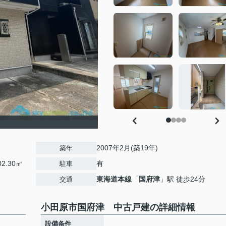
2007年2月(築19年)
築年
2.30㎡
有
駐車
東海道本線
「
国府津
」駅 徒歩24分
交通
小田原市国府津 中古戸建の詳細情報
設備条件