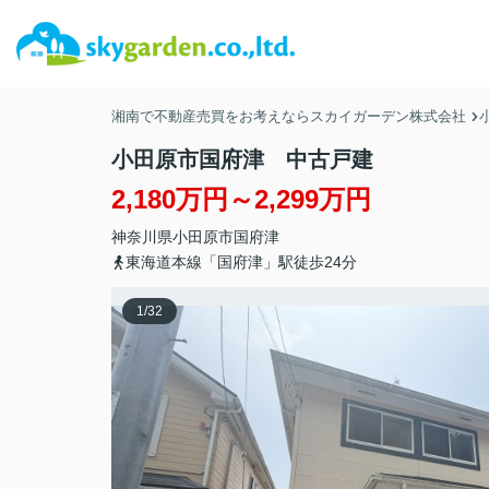
湘南で不動産売買をお考えならスカイガーデン株式会社
小田原市国府津 中古戸建
2,180万円～2,299万円
神奈川県
小田原市
国府津
東海道本線「国府津」駅徒歩24分
1
/
32