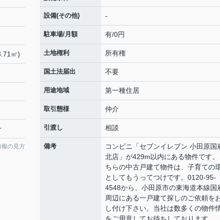
設備(その他)
-
駐車場/月額
有/0円
土地権利
所有権
.71㎡)
国土法届出
不要
用途地域
第一種住居
取引態様
仲介
引渡し
相談
分
備考
コンビニ「セブンイレブン 小田原国
情報の見方
北店」が429m以内にある物件です。
ちらの中古戸建て物件は、子育ての
としてもうってつけです。0120-95-
4548から、小田原市の東海道本線国
周辺にある一戸建て探しのご依頼を
し付け下さい。当社は数多くの物件
をご用意してお待ちしております。