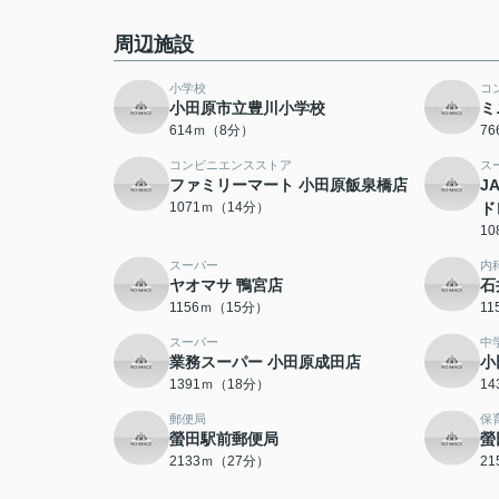
周辺施設
小学校
コ
小田原市立豊川小学校
ミ
614ｍ（8分）
7
コンビニエンスストア
ス
ファミリーマート 小田原飯泉橋店
J
1071ｍ（14分）
ド
1
スーパー
内
ヤオマサ 鴨宮店
石
1156ｍ（15分）
1
スーパー
中
業務スーパー 小田原成田店
小
1391ｍ（18分）
1
郵便局
保
螢田駅前郵便局
螢
2133ｍ（27分）
2