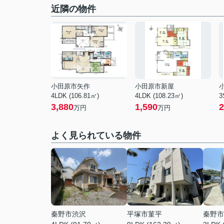
近隣の物件
小田原市矢作
小田原市新屋
4LDK (106.81㎡)
4LDK (108.23㎡)
3
3,880
1,590
2
万円
万円
よく見られている物件
秦野市渋沢
平塚市菫平
秦野市