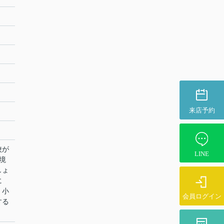
来店予約
校が
LINE
境
しょ
に
。小
会員ログイン
する