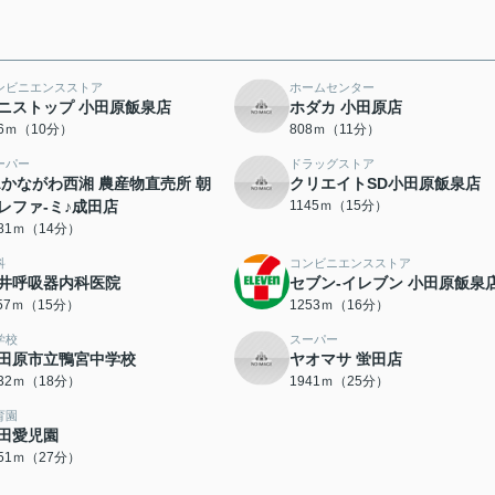
ンビニエンスストア
ホームセンター
ニストップ 小田原飯泉店
ホダカ 小田原店
66ｍ（10分）
808ｍ（11分）
ーパー
ドラッグストア
Aかながわ西湘 農産物直売所 朝
クリエイトSD小田原飯泉店
レファ-ミ♪成田店
1145ｍ（15分）
081ｍ（14分）
科
コンビニエンスストア
井呼吸器内科医院
セブン-イレブン 小田原飯泉
157ｍ（15分）
1253ｍ（16分）
学校
スーパー
田原市立鴨宮中学校
ヤオマサ 蛍田店
432ｍ（18分）
1941ｍ（25分）
育園
田愛児園
151ｍ（27分）