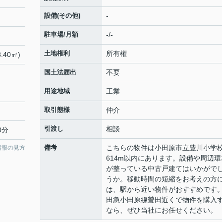
設備(その他)
-
駐車場/月額
-/-
土地権利
所有権
.40㎡)
国土法届出
不要
用途地域
工業
取引態様
仲介
引渡し
相談
0分
備考
こちらの物件は小田原市立豊川小学
情報の見方
614m以内にあります。設備や周辺環
が整っている中古戸建てはいかがで
うか。移動時間の短縮をお考えの方
は、駅から近い物件がおすすめです
田急小田原線螢田近くで物件を購入
なら、ぜひ当社にお任せください。