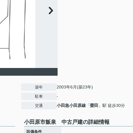
2003年6月(築23年)
築年
-
駐車
小田急小田原線
「
螢田
」駅 徒歩30分
交通
小田原市飯泉 中古戸建の詳細情報
設備条件