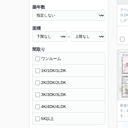
築年数
アー
3L
しが
面積
～
間取り
新築
ワンルーム
1K/1DK/1LDK
2K/2DK/2LDK
3K/3DK/3LDK
新築
4K/4DK/4LDK
す。
す。
5K以上