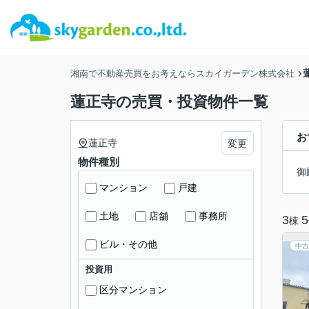
湘南で不動産売買をお考えならスカイガーデン株式会社
蓮正寺の売買・投資物件一覧
お
蓮正寺
変更
物件種別
御
マンション
戸建
土地
店舗
事務所
3
5
棟
ビル・その他
中古
投資用
区分マンション