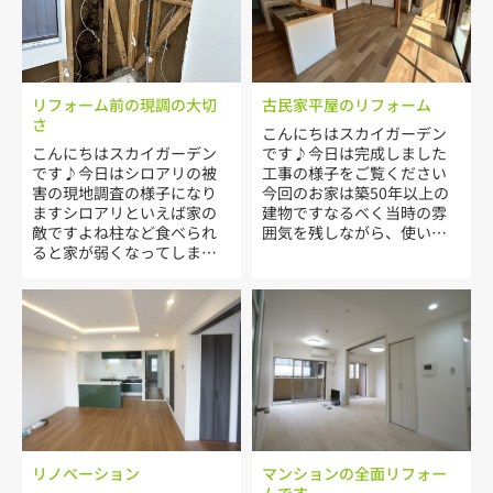
リフォーム前の現調の大切
古民家平屋のリフォーム
さ
こんにちはスカイガーデン
こんにちはスカイガーデン
です♪今日は完成しました
です♪今日はシロアリの被
工事の様子をご覧ください
害の現地調査の様子になり
今回のお家は築50年以上の
ますシロアリといえば家の
建物ですなるべく当時の雰
敵ですよね柱など食べられ
囲気を残しながら、使い勝
ると家が弱くなってしまい
手や動線など考えてご提案
ます1日目、リフォームのご
させていただきました打合
相談があり、いざ現地に向
せの段階でお施主様と完成
かいましたがお打合せの前
のイメージをじっくり共有
に室内で違和感がありまし
させていただきましてその
た一階が店舗なので普通の
イメージに向かって工事い
家とは変わった作りになっ
たしましたパソコンのCAD
ています基礎の部分をよく
のイメージパースが大活躍
みると壁の色が一部変わっ
です重要に思っていたのが
ていますこれはホントよく
工事前の雰囲気をどこまで
見ないとわからないのです
残せるか。という事でした
が見慣れていると違和感を
解体して出てきた柱、梁、
リノベーション
マンションの全面リフォー
感じますそこでいろいろ推
太鼓梁を見せたいのでどこ
ムです