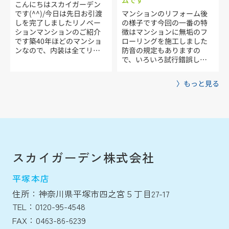
こんにちはスカイガーデン
測をして何が起きているか
まで出せるかという打合せ
です(^^)/今日は先日お引渡
マンションのリフォーム後
考えましたこの時点ではシ
をお施主様と大工さんと私
しを完了しましたリノベー
の様子です今回の一番の特
ロアリの被害も発生してい
で何度もした事はよく覚え
ションマンションのご紹介
徴はマンションに無垢のフ
ませんのでいろいろ考えま
ていますそしてようやく完
です築40年ほどのマンショ
ローリングを施工しました
す念の為外も見ますと、蟻
成です♪喜んでいただけた
ンなので、内装は全てリノ
防音の規定もありますの
道がありましたそこで急遽
お施主様のご様子は大...
ベーションしてガラッと雰
で、いろいろ試行錯誤し基
内側の壁を壊して中を確...
囲気を変更しましたよ♪水
準をクリアできる仕様にし
まわりはもちろん全て交
てあります同じ様なリフォ
〉もっと見る
換！室内の仕上げは珪藻土
ームをお考えの方、ご相談
塗り、床は防音の床で仕上
下さいませ施工後のリビン
げ、ドアなども全て交換♪
グの様子です建具の交換も
変えられるところは全て変
しましたもともと仕切って
えました。お客様とお打合
いたお部屋も繋げて三枚の
せを重ねてプラスアルファ
引き戸に交換しました水ま
のご提案をさせていただ
わりも交換ですデニム調の
き、施工させていただきま
クロスです。雰囲気よいで
スカイガーデン株式会社
したお客様もすごくご満足
すよありがとうございまし
していただけました事が何
た。
平塚本店
よりです(^^♪それではご紹
介をさせていただきます♪
住所：神奈川県平塚市四之宮５丁目27-17
こちらが元々ついていたキ
TEL：0120-95-4548
ッチンになります。このま
まですと冷蔵庫を置く場所
FAX：0463-86-6239
が無く、使い勝手...