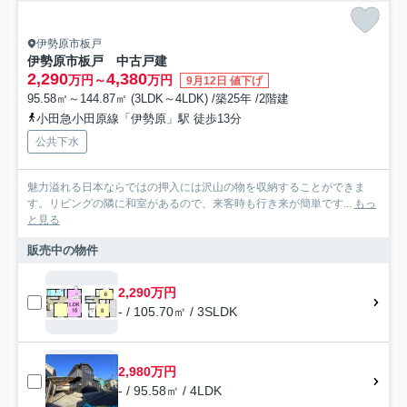
伊勢原市板戸
伊勢原市板戸 中古戸建
2,290
4,380
万円～
万円
9月12日 値下げ
95.58㎡～144.87㎡ (3LDK～4LDK) /築25年 /2階建
小田急小田原線「伊勢原」駅 徒歩13分
公共下水
魅力溢れる日本ならではの押入には沢山の物を収納することができま
す。リビングの隣に和室があるので、来客時も行き来が簡単です...
もっ
と見る
販売中の物件
2,290万円
- / 105.70㎡ / 3SLDK
2,980万円
- / 95.58㎡ / 4LDK