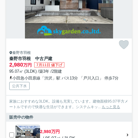
秦野市羽根
秦野市羽根 中古戸建
2,980
万円
7月11日 値下げ
95.07㎡ (3LDK) /築3年 /2階建
小田急小田原線「渋沢」駅 バス13分 「戸川入口」 停歩7分
公共下水
家族におすすめな3LDK。設備も充実しています。建物面積95.07平方メ
ートルですので快適な生活ができます。システムキッ...
もっと見る
販売中の物件
2,980万円