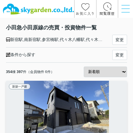
お気に入り
閲覧履歴
小田急小田原線の売買・投資物件一覧
新宿駅,南新宿駅,参宮橋駅,代々木八幡駅,代々木上原駅,東北沢駅,下北沢駅,世田谷代田駅,梅ヶ丘駅,豪徳寺駅,経堂駅,千歳船橋駅,祖師ヶ谷大蔵駅,成城学園前駅,喜多見駅,狛江駅,和泉多摩川駅,登戸駅,向ヶ丘遊園駅,生田駅,読売ランド前駅,百合ヶ丘駅,新百合ヶ丘駅,柿生駅,鶴川駅,玉川学園前駅,町田駅,相模大野駅,小田急相模原駅,相武台前駅,座間駅,海老名駅,厚木駅,本厚木駅,愛甲石田駅,伊勢原駅,鶴巻温泉駅,東海大学前駅,秦野駅,渋沢駅,新松田駅,開成駅,栢山駅,富水駅,螢田駅,足柄駅,小田原駅
変更
条件から探す
変更
354
棟
397
件（会員物件 6件）
新築一戸建