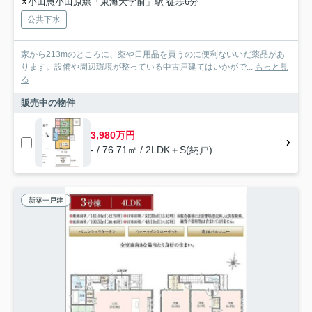
小田急小田原線「東海大学前」駅 徒歩6分
公共下水
家から213mのところに、薬や日用品を買うのに便利ないいだ薬品があ
ります。設備や周辺環境が整っている中古戸建てはいかがで...
もっと見
る
販売中の物件
3,980万円
- / 76.71㎡ / 2LDK＋S(納戸)
新築一戸建