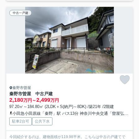
中古一戸建
秦野市曽屋
秦野市曽屋 中古戸建
2,180
2,499
万円～
万円
97.20㎡～184.80㎡ (2LDK＋S(納戸)～8DK) /築21年 /2階建
小田急小田原線「秦野」駅 バス13分 神奈川中央交通「曽屋弘法」 停歩4分
駐車2台可
公共下水
今回紹介するのは、建物面積が119.98平米。こちらは中古の戸建てで