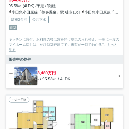
95.58㎡ (4LDK) /予定 /2階建
小田急小田原線「鶴巻温泉」駅 徒歩13分
小田急小田原線「東海大学前」駅 徒歩18分
駐車2台可
公共下水
新築
キッチンに窓付、お料理の後は窓を開け空気の入れ替え。一生に一度の
マイホーム探しは、ぜひ新築戸建てで。来客が一目でわかるT...
もっと
見る
販売中の物件
3,480万円
- / 95.58㎡ / 4LDK
中古一戸建