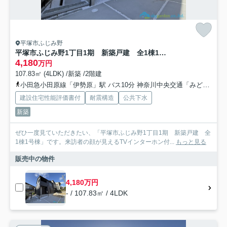
平塚市ふじみ野
平塚市ふじみ野1丁目1期 新築戸建 全1棟1号棟
4,180
万円
107.83㎡ (4LDK) /新築 /2階建
小田急小田原線「伊勢原」駅 バス10分 神奈川中央交通「みどりが丘」 停歩3分
建設住宅性能評価書付
耐震構造
公共下水
新築
ぜひ一度見ていただきたい、「平塚市ふじみ野1丁目1期 新築戸建 全
1棟1号棟」です。来訪者の顔が見えるTVインターホン付...
もっと見る
販売中の物件
4,180万円
- / 107.83㎡ / 4LDK