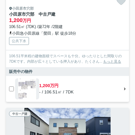
小田原市穴部
小田原市穴部 中古戸建
1,200
万円
106.51㎡ (7DK) /築72年 /2階建
小田急小田原線「螢田」駅 徒歩18分
公共下水
106.51平米程の建物面積でスペースも十分。ゆったりとした間取りの
7DKです。内部が広々としている押入があり、たくさん...
もっと見る
販売中の物件
1,200万円
- / 106.51㎡ / 7DK
中古一戸建