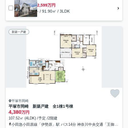
2,599万円
- / 91.90㎡ / 3LDK
新築一戸建
平塚市岡崎
平塚市岡崎 新築戸建 全1棟1号棟
4,380
万円
107.52㎡ (4LDK) /予定 /2階建
小田急小田原線「伊勢原」駅 バス14分 神奈川中央交通「王御住グランド前」 停歩5分