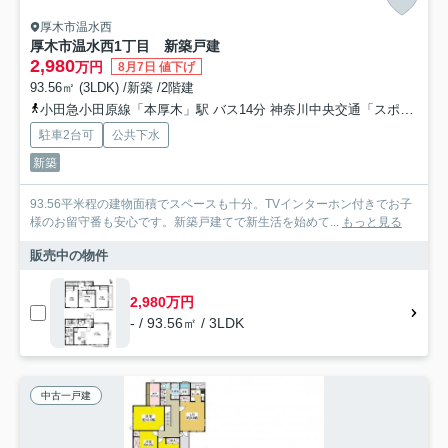
厚木市温水西
厚木市温水西1丁目 新築戸建
2,980
万円
8月7日 値下げ
93.56㎡ (3LDK) /新築 /2階建
小田急小田原線「本厚木」駅 バス14分 神奈川中央交通「スポーツセンター入口」 停歩3分
駐車2台可
公共下水
新築
93.56平米程の建物面積でスペースも十分。TVインターホン付きでお子
様のお留守番も安心です。新築戸建てで新生活を始めて...
もっと見る
販売中の物件
2,980万円
- / 93.56㎡ / 3LDK
中古一戸建