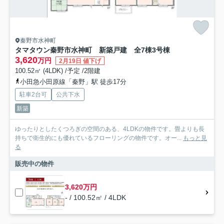
秦野市水神町
タマタウン秦野市水神町 新築戸建 全7棟3号棟
3,620
万円
2月19日 値下げ
100.52㎡ (4LDK) /予定 /2階建
小田急小田原線「秦野」駅 徒歩17分
駐車2台可
公共下水
新築
ゆったりとしたくつろぎの空間のある、4LDKの物件です。畳よりも長
持ちで衛生的にも優れているフローリングの物件です。オー...
もっと見
る
販売中の物件
3,620万円
- / 100.52㎡ / 4LDK