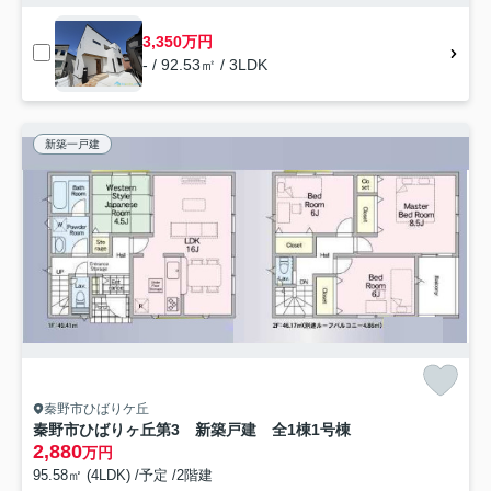
3,350万円
- / 92.53㎡ / 3LDK
新築一戸建
秦野市ひばりケ丘
秦野市ひばりヶ丘第3 新築戸建 全1棟1号棟
2,880
万円
95.58㎡ (4LDK) /予定 /2階建