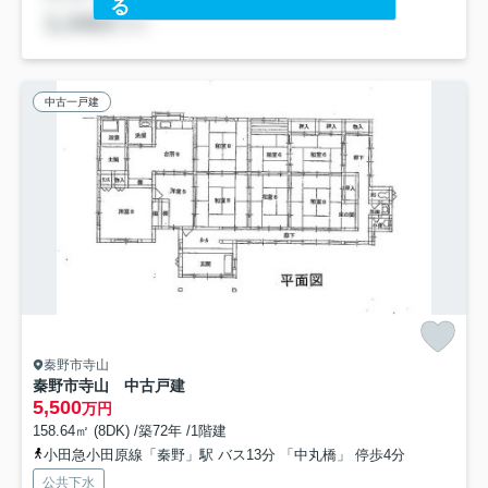
る
中古一戸建
秦野市寺山
秦野市寺山 中古戸建
5,500
万円
158.64㎡ (8DK) /築72年 /1階建
小田急小田原線「秦野」駅 バス13分 「中丸橋」 停歩4分
公共下水