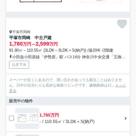
平塚市岡崎
平塚市岡崎 中古戸建
1,780
2,599
万円～
万円
91.90㎡～110.55㎡ (3LDK～3LDK＋S(納戸)) /築20年 /2階建
小田急小田原線「伊勢原」駅 バス14分 神奈川中央交通「王御住グランド前」 停歩6分
公共下水
スーパーが近くにあるので、買い忘れがあっても困ることはありませ
ん。日中の日当たりも良好な南面リビングです。建物面積は11...
もっと
見る
販売中の物件
1,780万円
- / 110.55㎡ / 3LDK＋S(納戸)