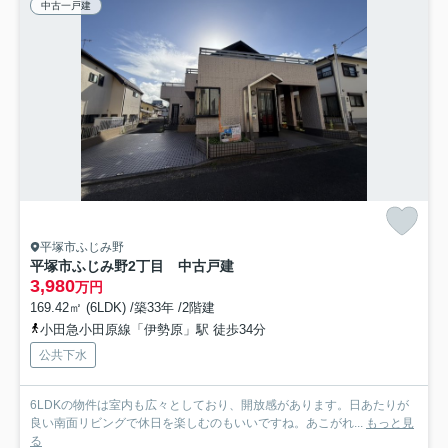
中古一戸建
平塚市ふじみ野
平塚市ふじみ野2丁目 中古戸建
3,980
万円
169.42㎡ (6LDK) /築33年 /2階建
小田急小田原線「伊勢原」駅 徒歩34分
公共下水
6LDKの物件は室内も広々としており、開放感があります。日あたりが
良い南面リビングで休日を楽しむのもいいですね。あこがれ...
もっと見
る