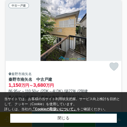
中古一戸建
秦野市南矢名
秦野市南矢名 中古戸建
1,150
3,680
万円～
万円
86.95㎡～110.50㎡ (2DK～4LDK) /築27年 /2階建
小田急小田原線「東海大学前」駅 徒歩17分
当サイトでは、お客様の当サイト利用状況把握、サービス向上検討を目的と
して、クッキー（Cookie）を使用しています。
公共下水
詳しくは、当社の
「Cookieの取扱いについて」
をご確認ください。
閉じる
ログイン
来店予約
LINE
メール
トイレが2ヶ所にあるので複数人でも快適に暮らせます。ついつい後回
しになる掃除。フローリングなら楽々です。スーパーが近くに...
もっと