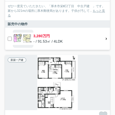
ぜひ一度見ていただきたい、「厚木市栄町2丁目 中古戸建 」です。
家から321mの場所に厚木郵便局があります。子供が汚して...
もっと見
る
販売中の物件
3,280万円
- / 91.53㎡ / 4LDK
新築一戸建