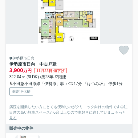
伊勢原市日向
伊勢原市日向 中古戸建
3,900
万円
11月23日 値下げ
322.04㎡ (6LDK) /築28年 /2階建
小田急小田原線「伊勢原」駅 バス17分 「はつみ坂」 停歩1分
個別浄化槽
病院を開業したい方にとても便利なのがクリニック向けの物件です◎注
目度の高い駐車スペースが5台以上なので車好きに適していま...
もっと
見る
販売中の物件