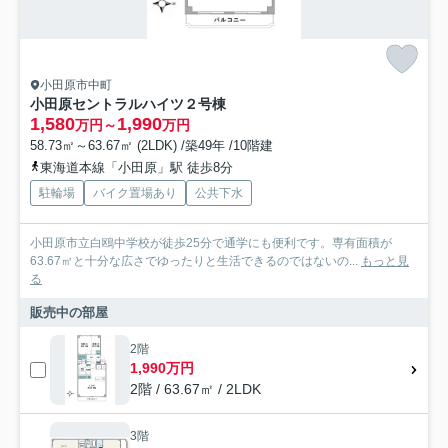
小田原市中町
小田原セントラルハイツ２号棟
1,580
1,990
万円～
万円
58.73㎡～63.67㎡ (2LDK) /築49年 /10階建
東海道本線「小田原」駅 徒歩8分
駐輪場
バイク置場あり
公共下水
小田原市立白鴎中学校が徒歩25分で通学にも便利です。専有面積が
63.67㎡と十分な広さでゆったりと生活できるのではないの...
もっと見
る
販売中の部屋
2階
1,990万円
2階 / 63.67㎡ / 2LDK
3階