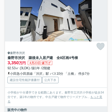
秦野市渋沢
秦野市渋沢 築後未入居戸建 全8区画4号棟
3,350
万円
4月23日 値下げ
92.53㎡ (3LDK) /築1年 /2階建
小田急小田原線「渋沢」駅 バス10分 「土橋」 停歩7分
建設住宅性能評価書付
公共下水
小学校が十分通学できる範囲にあります。秦野市立渋沢小学校が徒歩34
分です。築1年の物件です。中古戸建て物件でリーズナブル...
もっと見
る
販売中の物件