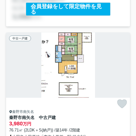
会員登録をして限定物件を見
る
中古一戸建
秦野市南矢名
秦野市南矢名 中古戸建
3,980
万円
76.71㎡ (2LDK＋S(納戸)) /築14年 /2階建