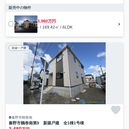
販売中の物件
3,980万円
- / 169.42㎡ / 6LDK
新築一戸建
秦野市鶴巻南
秦野市鶴巻南第9 新築戸建 全1棟1号棟
3,480
万円