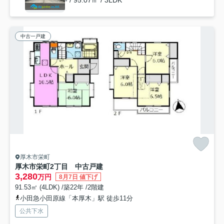
- / 95.07㎡ / 3LDK
中古一戸建
厚木市栄町
厚木市栄町2丁目 中古戸建
3,280
万円
8月7日 値下げ
91.53㎡ (4LDK) /築22年 /2階建
小田急小田原線「本厚木」駅 徒歩11分
公共下水