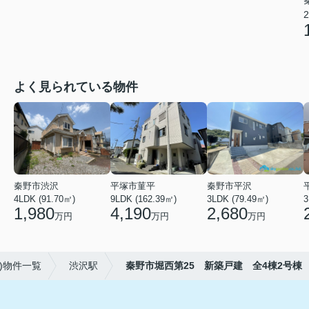
2
よく見られている物件
秦野市渋沢
平塚市菫平
秦野市平沢
4LDK (91.70㎡)
9LDK (162.39㎡)
3LDK (79.49㎡)
3
1,980
4,190
2,680
万円
万円
万円
)物件一覧
渋沢駅
秦野市堀西第25 新築戸建 全4棟2号棟