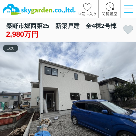
お気に入り
閲覧履歴
秦野市堀西第25 新築戸建 全4棟2号棟
2,980万円
1
/
20