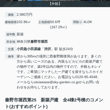
【外観】
2,980万円
価格
102.86㎡
50.6坪
4LDK
建物面積
土地面積
間取り
(167.29㎡)
新築
築年数
神奈川県
秦野市
堀西
所在地
小田急小田原線
「
渋沢
」駅 徒歩24分
交通
家から385mの場所に西秦野郵便局があります。多くの
備考
方から高いニーズのある、内装もピカピカの新築戸建て
の物件です。築2年以内の物件ですので、外観もキレイ
です。ご希望にマッチした一戸建てを探すならスカイガ
ーデンへご連絡ください。お電話なら0120-95-4548、
メールならotoiawase@sky-garden.co.jpからお問い合
わせをお待ちしております。
秦野市堀西第25 新築戸建 全4棟2号棟のコメン
ト(おすすめポイント)