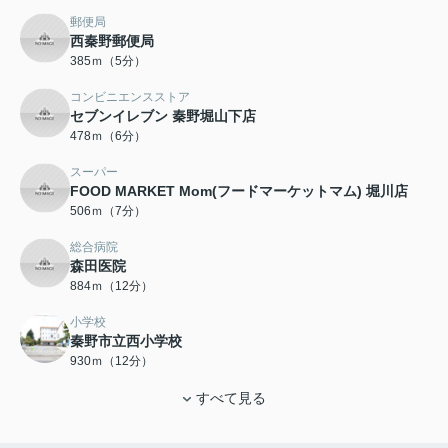
郵便局
西秦野郵便局
385ｍ（5分）
コンビニエンスストア
セブンイレブン 秦野堀山下店
478ｍ（6分）
スーパー
FOOD MARKET Mom(フードマーケットマム) 堀川店
506ｍ（7分）
総合病院
森田医院
884ｍ（12分）
小学校
秦野市立西小学校
930ｍ（12分）
すべて見る