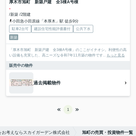
厚木市旭町 新築戸建 全3棟A号棟
-
/新築 /2階建
小田急小田原線「本厚木」駅 徒歩9分
駐車2台可
建設住宅性能評価書付
公共下水
新築
「厚木市旭町 新築戸建 全3棟A号棟」のここがイチオシ。利便性の高
い設備も充実した、高ニーズな令和7年11月築の物件です...
もっと見る
販売中の物件
過去掲載物件
1
をお考えならスカイガーデン株式会社
旭町の売買・投資物件一覧