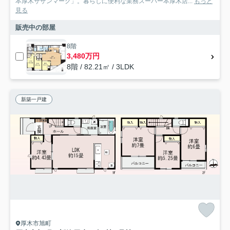
本厚木サザンマーク」。暮らしに便利な業務スーパー本厚木店...
もっと
見る
販売中の部屋
8階
3,480万円
8階 / 82.21㎡ / 3LDK
新築一戸建
厚木市旭町