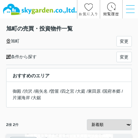
お気に入り
閲覧履歴
旭町の売買・投資物件一覧
旭町
変更
条件から探す
変更
おすすめのエリア
御殿
/
渋沢
/
南矢名
/
曽屋
/
四之宮
/
大庭
/
東田原
/
国府本郷
/
片瀬海岸
/
大鋸
2
棟
2
件