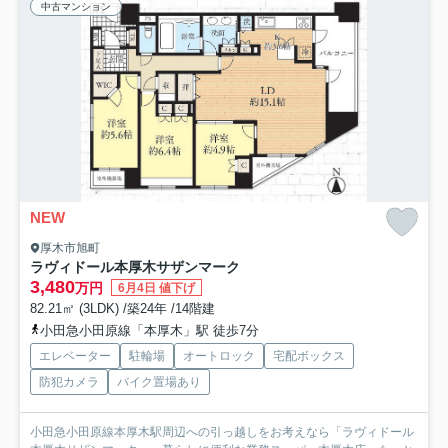
中古マンション
NEW
厚木市旭町
ラヴィドール本厚木サザンマーク
3,480
万円
6月4日 値下げ
82.21㎡ (3LDK) /築24年 /14階建
小田急小田原線「本厚木」駅 徒歩7分
エレベーター
駐輪場
オートロック
宅配ボックス
防犯カメラ
バイク置場あり
小田急小田原線本厚木駅周辺への引っ越しをお考えなら「ラヴィドール