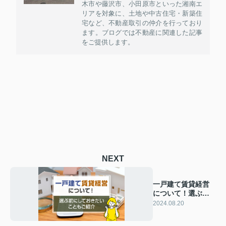
木市や藤沢市、小田原市といった湘南エ
リアを対象に、土地や中古住宅・新築住
宅など、不動産取引の仲介を行っており
ます。ブログでは不動産に関連した記事
をご提供します。
NEXT
一戸建て賃貸経営
について！選ぶ前
にしておきたいこ
2024.08.20
ともご紹介