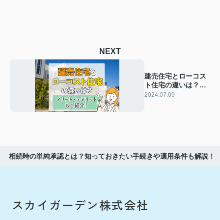
NEXT
建売住宅とローコス
ト住宅の違いは？メ
リット・デメリット
2024.07.09
もご紹介！
相続時の単純承認とは？知っておきたい手続きや適用条件も解説！
スカイガーデン株式会社