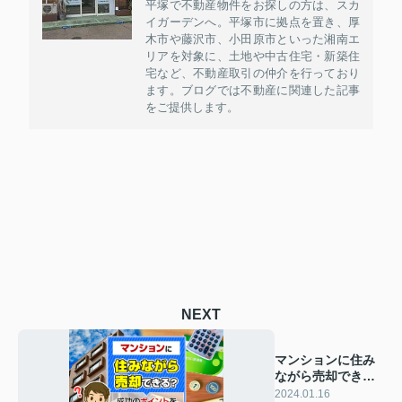
平塚で不動産物件をお探しの方は、スカ
イガーデンへ。平塚市に拠点を置き、厚
木市や藤沢市、小田原市といった湘南エ
リアを対象に、土地や中古住宅・新築住
宅など、不動産取引の仲介を行っており
ます。ブログでは不動産に関連した記事
をご提供します。
NEXT
マンションに住み
ながら売却でき
る？成功のポイン
2024.01.16