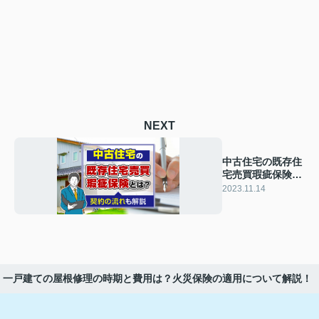
NEXT
中古住宅の既存住
宅売買瑕疵保険と
は？契約の流れも
2023.11.14
解説
一戸建ての屋根修理の時期と費用は？火災保険の適用について解説！