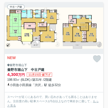
中古一戸建
NEW
秦野市堀山下
秦野市堀山下 中古戸建
4,300
万円
11月15日 値下げ
198.93㎡ (6LDK) /築31年 /2階建
小田急小田原線「渋沢」駅 徒歩32分
スーパーが近くにあるので、買い忘れがあっても困ることはありませ
ん。注目度の高い駐車スペースが5台以上なので車好きに適して...
もっ
と見る