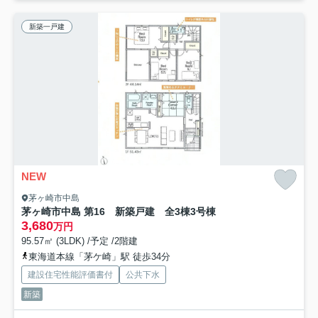
新築一戸建
NEW
茅ヶ崎市中島
茅ヶ崎市中島 第16 新築戸建 全3棟3号棟
3,680
万円
95.57㎡ (3LDK) /予定 /2階建
東海道本線「茅ケ崎」駅 徒歩34分
建設住宅性能評価書付
公共下水
新築