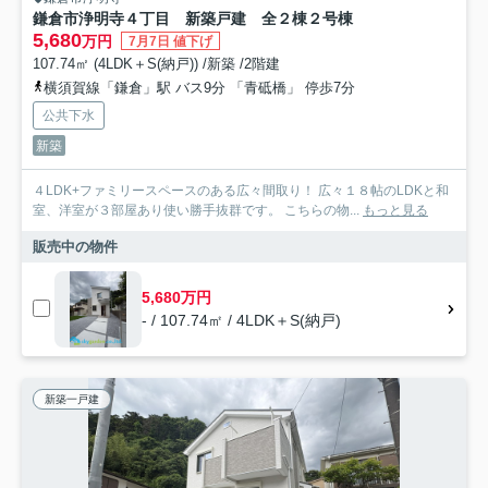
鎌倉市浄明寺４丁目 新築戸建 全２棟２号棟
5,680
万円
7月7日 値下げ
107.74㎡ (4LDK＋S(納戸)) /新築 /2階建
横須賀線「鎌倉」駅 バス9分 「青砥橋」 停歩7分
公共下水
新築
４LDK+ファミリースペースのある広々間取り！ 広々１８帖のLDKと和
室、洋室が３部屋あり使い勝手抜群です。 こちらの物...
もっと見る
販売中の物件
5,680万円
- / 107.74㎡ / 4LDK＋S(納戸)
新築一戸建