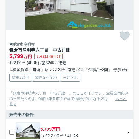
鎌倉市浄明寺
鎌倉市浄明寺六丁目 中古戸建
5,799
万円
7月2日 値下げ
122.00㎡ (4LDK) /築32年 /2階建
横須賀線「鎌倉」駅 バス23分 京急バス「夕陽台公園」 停歩7分
駐車2台可
閑静な住宅地
公共下水
「鎌倉市浄明寺六丁目 中古戸建 」のここがイチオシ。全居室南向き
の日当たりのよい物件♪鎌倉市の戸建て情報が気になる方は、...
もっと
見る
販売中の物件
5,799万円
- / 122.00㎡ / 4LDK