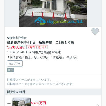
鎌倉市浄明寺
鎌倉市浄明寺4丁目 新築戸建 全2棟１号棟
5,780
万円
7月7日 値下げ
106.40㎡ (4LDK＋S(納戸)) /新築 /2階建
横須賀線「鎌倉」駅 バス9分 「青砥橋」 停歩7分
公共下水
新築
駐車場スペースが３台ございます。
自転車やバイクも停めるスペースが十分ございます。
販売中の物件
5,780万円