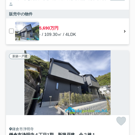
る
販売中の物件
5,690万円
- / 109.30㎡ / 4LDK
新築一戸建
鎌倉市浄明寺
鎌倉市浄明寺４丁目1期 新築戸建 全２棟１号棟