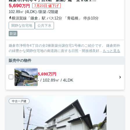
5,690
万円
7月23日 値下げ
102.89㎡ (4LDK) /新築 /2階建
横須賀線「鎌倉」駅 バス12分 「青砥橋」 停歩10分
閑静な住宅地
公共下水
新築
鎌倉市浄明寺4丁目の全2棟新築分譲住宅1号棟のご紹介です。 鎌倉郊外
の緑豊かな閑静住宅地の南道路に面する日照・開放感良好...
もっと見る
販売中の物件
5,690万円
- / 102.89㎡ / 4LDK
中古一戸建