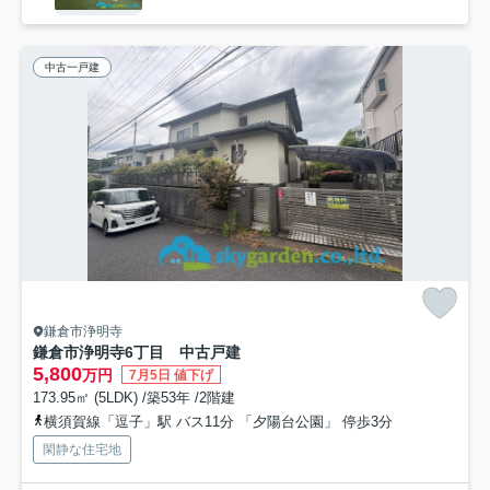
中古一戸建
鎌倉市浄明寺
鎌倉市浄明寺6丁目 中古戸建
5,800
万円
7月5日 値下げ
173.95㎡ (5LDK) /築53年 /2階建
横須賀線「逗子」駅 バス11分 「夕陽台公園」 停歩3分
閑静な住宅地