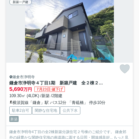
新築一戸建
鎌倉市浄明寺
鎌倉市浄明寺４丁目1期 新築戸建 全２棟２号棟
5,690
万円
7月23日 値下げ
109.30㎡ (4LDK) /新築 /2階建
横須賀線「鎌倉」駅 バス12分 「青砥橋」 停歩10分
駐車2台可
閑静な住宅地
公共下水
新築
鎌倉市浄明寺4丁目の全2棟新築分譲住宅２号棟のご紹介です。 鎌倉郊
外の緑豊かな閑静住宅地の南道路に面する日照・開放感良好...
もっと見