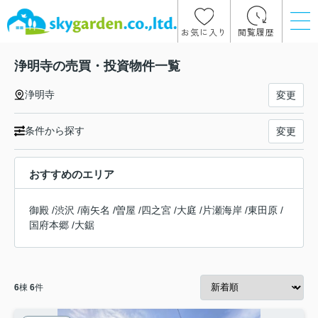
お気に入り
閲覧履歴
浄明寺の売買・投資物件一覧
浄明寺
変更
条件から探す
変更
おすすめのエリア
御殿
/
渋沢
/
南矢名
/
曽屋
/
四之宮
/
大庭
/
片瀬海岸
/
東田原
/
国府本郷
/
大鋸
6
棟
6
件