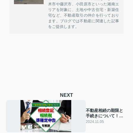
木市や藤沢市、小田原市といった湘南エ
リアを対象に、土地や中古住宅・新築住
宅など、不動産取引の仲介を行っており
ます。ブログでは不動産に関連した記事
をご提供します。
NEXT
不動産相続の期限と
手続きについて！相
続登記・相続税・準
2024.11.05
確定申告を解説