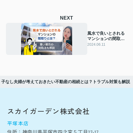
NEXT
風水で良いとされる
マンションの間取り
とは？悪い場合の対
2024.06.11
処法も解説
子なし夫婦が考えておきたい不動産の相続とは？トラブル対策も解説
スカイガーデン株式会社
平塚本店
住所：神奈川県平塚市四之宮５丁目27-17