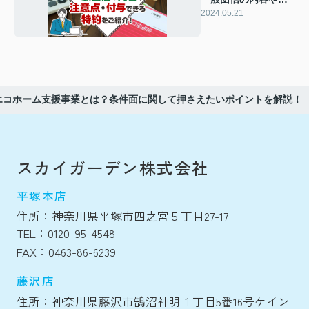
意点・付与できる特
2024.05.21
約をご紹介！
エコホーム支援事業とは？条件面に関して押さえたいポイントを解説！
スカイガーデン株式会社
平塚本店
住所：神奈川県平塚市四之宮５丁目27-17
TEL：0120-95-4548
FAX：0463-86-6239
藤沢店
住所：神奈川県藤沢市鵠沼神明１丁目5番16号ケイン