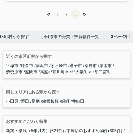
1
2
3
区町村から探す
小田原市の売買・投資物件一覧
3ページ目
近くの市区町村から探す
平塚市
鎌倉市
藤沢市
茅ヶ崎市
逗子市
秦野市
厚木市
伊勢原市
座間市
高座郡寒川町
中郡大磯町
中郡二宮町
同じエリアにある駅から探す
小田原
螢田
足柄
箱根板橋
緑町
井細田
おすすめこだわり特集
新築・築浅（5年以内）(621件)
平塚店のおすすめ物件(605件)