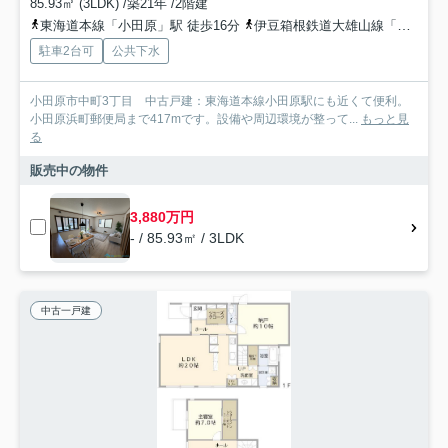
85.93㎡ (3LDK) /築21年 /2階建
東海道本線「小田原」駅 徒歩16分
伊豆箱根鉄道大雄山線「緑町」駅 バス14分 箱根登山バス「山王橋（小田原市）」 停歩6分
駐車2台可
公共下水
小田原市中町3丁目 中古戸建：東海道本線小田原駅にも近くて便利。
小田原浜町郵便局まで417mです。設備や周辺環境が整って...
もっと見
る
販売中の物件
3,880万円
- / 85.93㎡ / 3LDK
中古一戸建