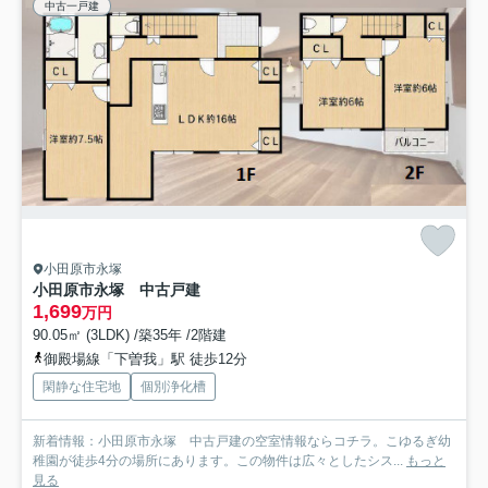
中古一戸建
小田原市永塚
小田原市永塚 中古戸建
1,699
万円
90.05㎡ (3LDK) /築35年 /2階建
御殿場線「下曽我」駅 徒歩12分
閑静な住宅地
個別浄化槽
新着情報：小田原市永塚 中古戸建の空室情報ならコチラ。こゆるぎ幼
稚園が徒歩4分の場所にあります。この物件は広々としたシス...
もっと
見る