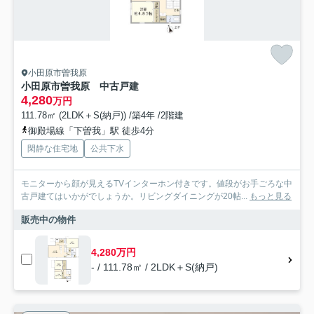
小田原市曽我原
小田原市曽我原 中古戸建
4,280
万円
111.78㎡ (2LDK＋S(納戸)) /築4年 /2階建
御殿場線「下曽我」駅 徒歩4分
閑静な住宅地
公共下水
モニターから顔が見えるTVインターホン付きです。値段がお手ごろな中
古戸建てはいかがでしょうか。リビングダイニングが20帖...
もっと見る
販売中の物件
4,280万円
- / 111.78㎡ / 2LDK＋S(納戸)