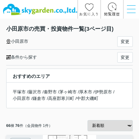
お気に入り
閲覧履歴
小田原市の売買・投資物件一覧(3ページ目)
小田原市
変更
条件から探す
変更
おすすめのエリア
平塚市
/
藤沢市
/
秦野市
/
茅ヶ崎市
/
厚木市
/
伊勢原市
/
小田原市
/
鎌倉市
/
高座郡寒川町
/
中郡大磯町
66
棟
76
件（会員物件 1件）