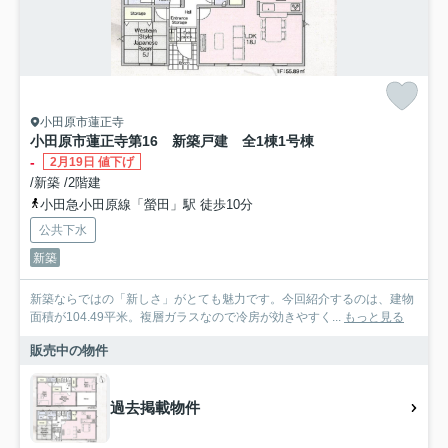
小田原市蓮正寺
小田原市蓮正寺第16 新築戸建 全1棟1号棟
-
2月19日 値下げ
/新築 /2階建
小田急小田原線「螢田」駅 徒歩10分
公共下水
新築
新築ならではの「新しさ」がとても魅力です。今回紹介するのは、建物
面積が104.49平米。複層ガラスなので冷房が効きやすく...
もっと見る
販売中の物件
過去掲載物件