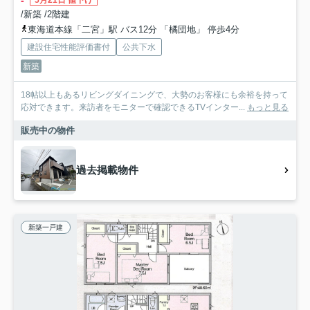
5月21日 値下げ
/新築 /2階建
東海道本線「二宮」駅 バス12分 「橘団地」 停歩4分
建設住宅性能評価書付
公共下水
新築
18帖以上もあるリビングダイニングで、大勢のお客様にも余裕を持って
応対できます。来訪者をモニターで確認できるTVインター...
もっと見る
販売中の物件
過去掲載物件
新築一戸建