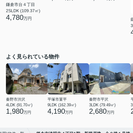
鎌倉市台４丁目
2SLDK (109.37㎡)
4,780
万円
3
よく見られている物件
秦野市渋沢
平塚市菫平
秦野市平沢
4LDK (91.70㎡)
9LDK (162.39㎡)
3LDK (79.49㎡)
3
1,980
4,190
2,680
万円
万円
万円