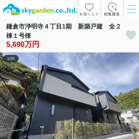
お気に入り
閲覧履歴
鎌倉市浄明寺４丁目1期 新築戸建 全２
棟１号棟
5,690万円
1
/
35