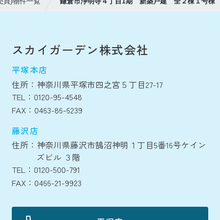
売買)物件一覧
鎌倉市浄明寺４丁目1期 新築戸建 全２棟１号棟
スカイガーデン株式会社
平塚本店
住所：神奈川県平塚市四之宮５丁目27-17
TEL：0120-95-4548
FAX：0463-86-6239
藤沢店
住所：神奈川県藤沢市鵠沼神明１丁目5番16号ケイン
ズビル ３階
TEL：0120-500-791
FAX：0466-21-9923