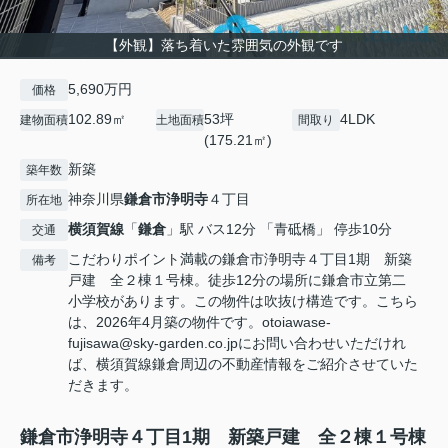
【外観】落ち着いた雰囲気の外観です
5,690万円
価格
102.89㎡
53坪
4LDK
建物面積
土地面積
間取り
(175.21㎡)
新築
築年数
神奈川県
鎌倉市
浄明寺
４丁目
所在地
横須賀線
「
鎌倉
」駅 バス12分 「青砥橋」 停歩10分
交通
こだわりポイント満載の鎌倉市浄明寺４丁目1期 新築
備考
戸建 全２棟１号棟。徒歩12分の場所に鎌倉市立第二
小学校があります。この物件は吹抜け構造です。こちら
は、2026年4月築の物件です。otoiawase-
fujisawa@sky-garden.co.jpにお問い合わせいただけれ
ば、横須賀線鎌倉周辺の不動産情報をご紹介させていた
だきます。
鎌倉市浄明寺４丁目1期 新築戸建 全２棟１号棟