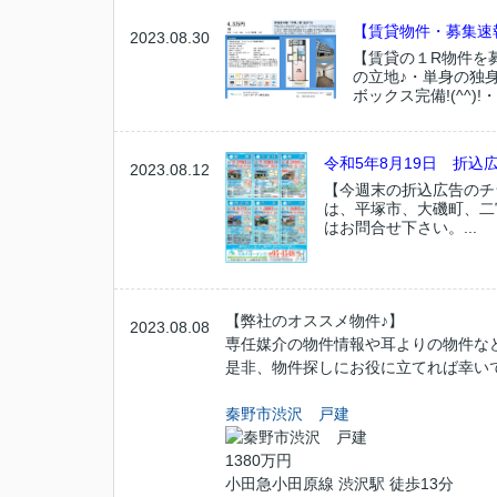
【賃貸物件・募集速
2023.08.30
【賃貸の１R物件を
の立地♪・単身の独
ボックス完備!(^^)
令和5年8月19日 折込広
2023.08.12
【今週末の折込広告のチ
は、平塚市、大磯町、二
はお問合せ下さい。...
【弊社のオススメ物件♪】
2023.08.08
専任媒介の物件情報や耳よりの物件など
是非、物件探しにお役に立てれば幸いでご
秦野市渋沢 戸建
1380万円
小田急小田原線 渋沢駅 徒歩13分