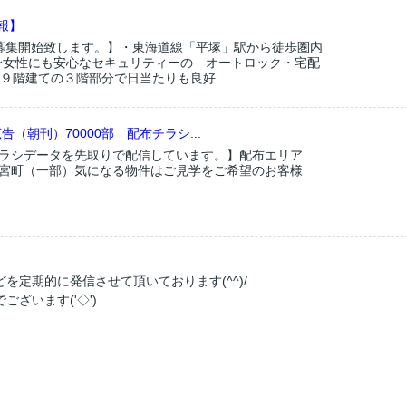
報】
募集開始致します。】・東海道線「平塚」駅から徒歩圏内
身女性にも安心なセキュリティーの オートロック・宅配
!・９階建ての３階部分で日当たりも良好...
告（朝刊）70000部 配布チラシ...
ラシデータを先取りで配信しています。】配布エリア
宮町（一部）気になる物件はご見学をご希望のお客様
を定期的に発信させて頂いております(^^)/
ざいます('◇')ゞ