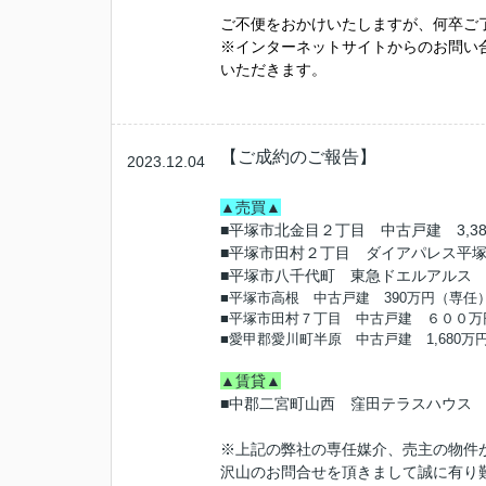
ご不便をおかけいたしますが、何卒ご
※インターネットサイトからのお問い合
いただきます。
【ご成約のご報告】
2023.12.04
▲売買▲
■平塚市北金目２丁目 中古戸建 3,3
■平塚市田村２丁目 ダイアパレス平塚 
■平塚市八千代町 東急ドエルアルス ８
■平塚市高根 中古戸建 390万円（専任
■平塚市田村７丁目 中古戸建 ６００万
■愛甲郡愛川町半原 中古戸建 1,680万
▲賃貸▲
■中郡二宮町山西 窪田テラスハウス 6
※上記の弊社の専任媒介、売主の物件
沢山のお問合せを頂きまして誠に有り