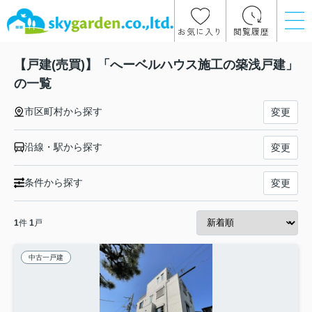
お気に入り
閲覧履歴
【戸建(売買)】「へーベルハウス施工の築浅戸建」
の一覧
市区町村から探す
変更
沿線・駅から探す
変更
条件から探す
変更
1
件
1
戸
中古一戸建