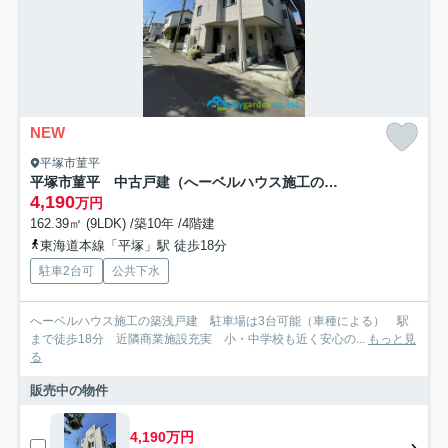
NEW
平塚市菫平
平塚市菫平 中古戸建（へーベルハウス施工の築浅戸建）
4,190
万円
162.39㎡ (9LDK) /築10年 /4階建
東海道本線「平塚」駅 徒歩18分
駐車2台可
公共下水
へーベルハウス施工の築浅戸建 駐車場は3台可能（車種による） 駅
まで徒歩18分 近隣商業施設充実 小・中学校も近く安心の...
もっと見
る
販売中の物件
4,190万円