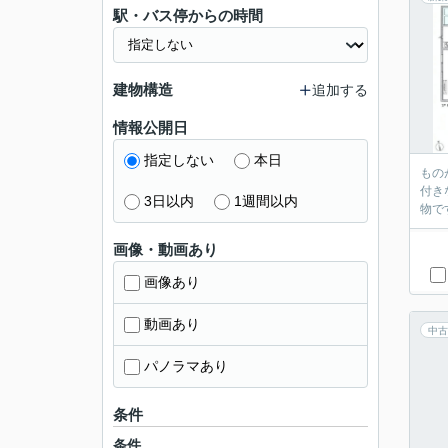
駅・バス停からの時間
建物構造
追加する
情報公開日
指定しない
本日
もの
付き
3日以内
1週間以内
物で
画像・動画あり
画像あり
動画あり
中古
パノラマあり
条件
条件