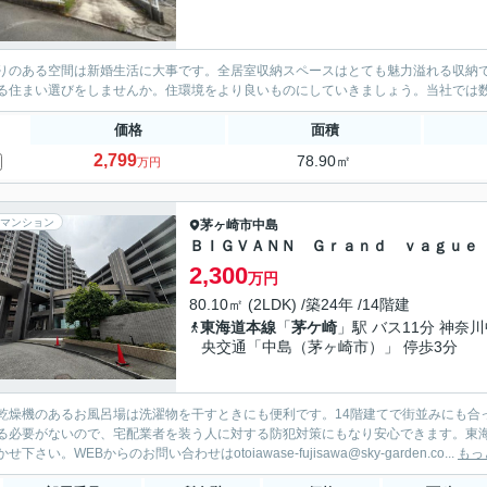
りのある空間は新婚生活に大事です。全居室収納スペースはとても魅力溢れる収納で
る住まい選びをしませんか。住環境をより良いものにしていきましょう。当社では
価格
面積
2,799
78.90㎡
万円
マンション
茅ヶ崎市
中島
ＢＩＧＶＡＮＮ Ｇｒａｎｄ ｖａｇｕｅ
2,300
万円
80.10㎡ (2LDK) /築24年 /14階建
東海道本線
「
茅ケ崎
」駅 バス11分 神奈
央交通「中島（茅ヶ崎市）」 停歩3分
乾燥機のあるお風呂場は洗濯物を干すときにも便利です。14階建てで街並みにも合
る必要がないので、宅配業者を装う人に対する防犯対策にもなり安心できます。東海道本
せ下さい。WEBからのお問い合わせはotoiawase-fujisawa@sky-garden.co...
もっ