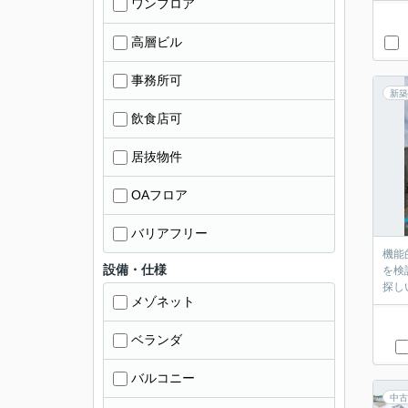
ワンフロア
高層ビル
事務所可
新築
飲食店可
居抜物件
OAフロア
バリアフリー
機能
設備・仕様
を検
探し
メゾネット
ベランダ
バルコニー
中古