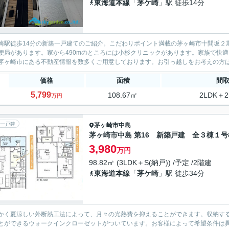
東海道本線
「
茅ケ崎
」駅 徒歩14分
崎駅徒歩14分の新築一戸建てのご紹介。こだわりポイント満載の茅ヶ崎市十間坂２期
便局があります。家から490mのところには小杉クリニックがあります。家族で快適
茅ヶ崎市にある不動産情報を数多くご用意しております。お引っ越しをお考えの方は、
価格
面積
間
5,799
108.67㎡
2LDK＋2
万円
一戸建
茅ヶ崎市
中島
茅ヶ崎市中島 第16 新築戸建 全３棟１号
3,980
万円
98.82㎡ (3LDK＋S(納戸)) /予定 /2階建
東海道本線
「
茅ケ崎
」駅 徒歩34分
かく夏涼しい外断熱工法によって、月々の光熱費を抑えることができます。収納す
とができるウォークインクローゼットがついています。お客様によって希望条件は