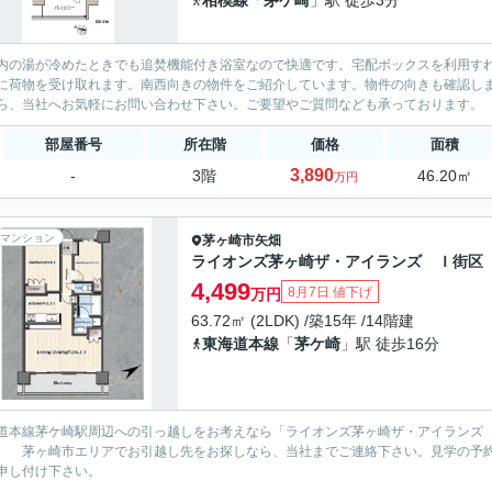
相模線
「
茅ケ崎
」駅 徒歩3分
内の湯が冷めたときでも追焚機能付き浴室なので快適です。宅配ボックスを利用す
に荷物を受け取れます。南西向きの物件をご紹介しています。物件の向きも確認し
ら、当社へお気軽にお問い合わせ下さい。ご要望やご質問なども承っております。
部屋番号
所在階
価格
面積
3,890
-
3階
46.20㎡
万円
マンション
茅ヶ崎市
矢畑
ライオンズ茅ヶ崎ザ・アイランズ Ｉ街区
4,499
8月7日 値下げ
万円
63.72㎡ (2LDK) /築15年 /14階建
東海道本線
「
茅ケ崎
」駅 徒歩16分
道本線茅ケ崎駅周辺への引っ越しをお考えなら「ライオンズ茅ヶ崎ザ・アイランズ
 茅ヶ崎市エリアでお引越し先をお探しなら、当社までご連絡下さい。見学の予約はotoiawase-fu
申し付け下さい。