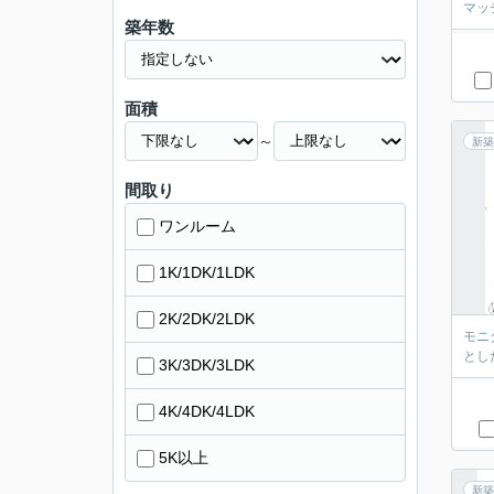
マッ
築年数
面積
～
新築
間取り
ワンルーム
1K/1DK/1LDK
2K/2DK/2LDK
モニ
とし
3K/3DK/3LDK
4K/4DK/4LDK
5K以上
新築