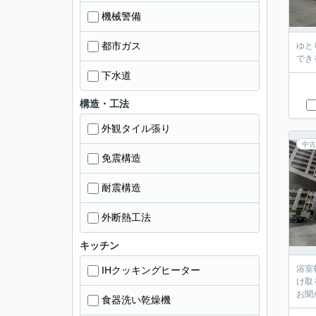
機械警備
都市ガス
ゆと
でき
下水道
構造・工法
外観タイル張り
中古
免震構造
耐震構造
外断熱工法
キッチン
浴室
IHクッキングヒーター
け取
お聞か
食器洗い乾燥機