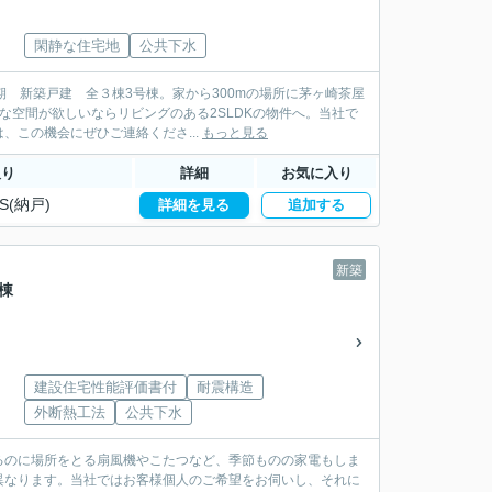
閑静な住宅地
公共下水
 新築戸建 全３棟3号棟。家から300mの場所に茅ヶ崎茶屋
な空間が欲しいならリビングのある2SLDKの物件へ。当社で
この機会にぜひご連絡くださ...
もっと見る
取り
詳細
お気に入り
S(納戸)
詳細を見る
追加する
新築
棟
建設住宅性能評価書付
耐震構造
外断熱工法
公共下水
るのに場所をとる扇風機やこたつなど、季節ものの家電もしま
異なります。当社ではお客様個人のご希望をお伺いし、それに