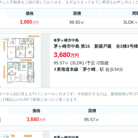
チした不動産をご紹介致しております。まずはスタッフまでご希望をお申し付けく
価格
面積
間
3,980
98.82㎡
3LDK＋
万円
一戸建
茅ヶ崎市
中島
茅ヶ崎市中島 第16 新築戸建 全3棟3号棟
3,680
万円
95.57㎡ (3LDK) /予定 /2階建
東海道本線
「
茅ケ崎
」駅 徒歩34分
ターから顔が見えるTVインターホン付きです。今回紹介するのは、建物面積が95.5
た15帖以上のLDKで家族とゆったり過ごせます。
価格
面積
3,680
95.57㎡
万円
一戸建
茅ヶ崎市
中島