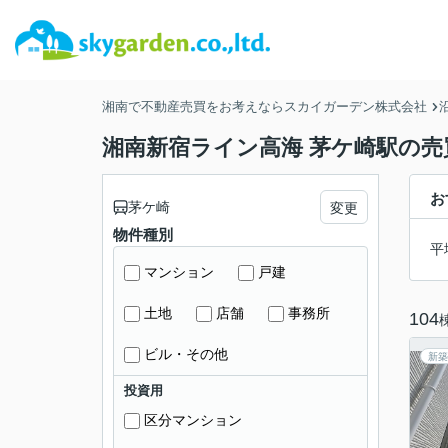
湘南で不動産売買をお考えならスカイガーデン株式会社
湘南新宿ライン高海 茅ケ崎駅の売
お
茅ケ崎
変更
物件種別
平
マンション
戸建
土地
店舗
事務所
104
ビル・その他
新築
投資用
区分マンション