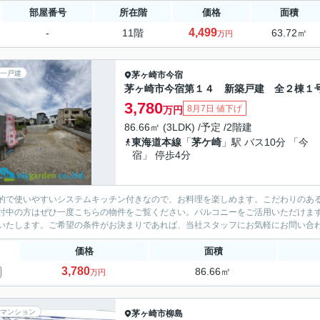
部屋番号
所在階
価格
面積
4,499
-
11階
63.72㎡
万円
一戸建
茅ヶ崎市
今宿
茅ヶ崎市今宿第１４ 新築戸建 全２棟１
3,780
8月7日 値下げ
万円
86.66㎡ (3LDK) /予定 /2階建
東海道本線
「
茅ケ崎
」駅 バス10分 「今
宿」 停歩4分
的で使いやすいシステムキッチン付きなので、お料理を楽しめます。こだわりのあ
討中の方はぜひ一度こちらの物件をご覧ください。バルコニーをご活用いただけま
いたします。ご希望の条件がお決まりであれば、当社スタッフにお気軽にお問い合
価格
面積
3,780
86.66㎡
万円
マンション
茅ヶ崎市
柳島