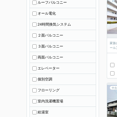
ルーフバルコニー
オール電化
24時間換気システム
２面バルコニー
家族
３面バルコニー
ール
両面バルコニー
エレベーター
個別空調
中古
フローリング
室内洗濯機置場
給湯室