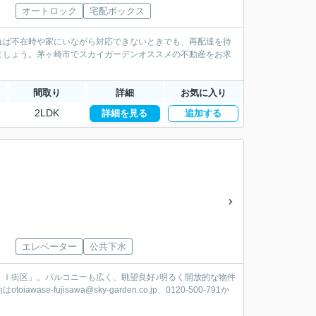
オートロック
宅配ボックス
れば不在時や家にいながら対応できないときでも、再配達を待
ましょう。茅ヶ崎市でスカイガーデンオススメの不動産をお求
間取り
詳細
お気に入り
2LDK
詳細を見る
追加する
エレベーター
公共下水
 Ｉ街区」。バルコニーも広く、眺望良好♪明るく開放的な物件
jisawa@sky-garden.co.jp、0120-500-791か