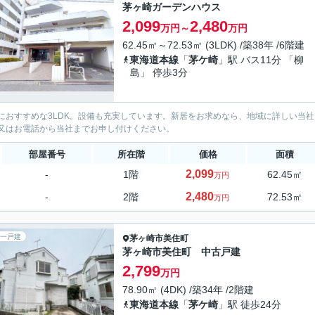
茅ヶ崎ガーデンハウス
2,099
2,480
万円～
万円
62.45㎡～72.53㎡ (3LDK) /築38年 /6階建
東海道本線
「
茅ケ崎
」駅 バス11分 「柳
島」 停歩3分
におすすめな3LDK。設備も充実しています。新居をお求めなら、地域に詳しい当
又はお電話から当社までお申し付けください。
部屋番号
所在階
価格
面積
2,099
-
1階
62.45㎡
万円
2,480
-
2階
72.53㎡
万円
一戸建
茅ヶ崎市
美住町
茅ヶ崎市美住町 中古戸建
2,799
万円
78.90㎡ (4DK) /築34年 /2階建
東海道本線
「
茅ケ崎
」駅 徒歩24分