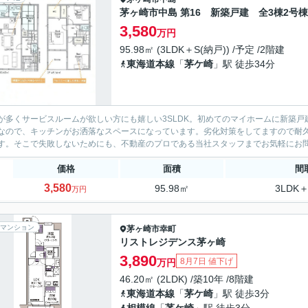
茅ヶ崎市中島 第16 新築戸建 全3棟2号棟
3,580
万円
95.98㎡ (3LDK＋S(納戸)) /予定 /2階建
東海道本線
「
茅ケ崎
」駅 徒歩34分
が多くサービスルームが欲しい方にも嬉しい3SLDK。初めてのマイホームに新築
なので、キッチンがお洒落なスペースになっています。劣化対策をしてますので耐
す。そこで失敗しないためにも、不動産のプロである当社スタッフまでお気軽にお
価格
面積
間
3,580
95.98㎡
3LDK＋
万円
マンション
茅ヶ崎市
幸町
リストレジデンス茅ヶ崎
3,890
8月7日 値下げ
万円
46.20㎡ (2LDK) /築10年 /8階建
東海道本線
「
茅ケ崎
」駅 徒歩3分