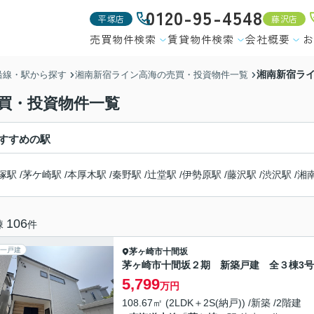
0120-95-4548
平塚店
藤沢店
売買物件検索
賃貸物件検索
会社概要
お
湘南新宿ライ
沿線・駅から探す
湘南新宿ライン高海の売買・投資物件一覧
買・投資物件一覧
すすめの駅
塚駅
/
茅ケ崎駅
/
本厚木駅
/
秦野駅
/
辻堂駅
/
伊勢原駅
/
藤沢駅
/
渋沢駅
/
湘
106
棟
件
一戸建
茅ヶ崎市
十間坂
茅ヶ崎市十間坂２期 新築戸建 全３棟3
5,799
万円
108.67㎡ (2LDK＋2S(納戸)) /新築 /2階建