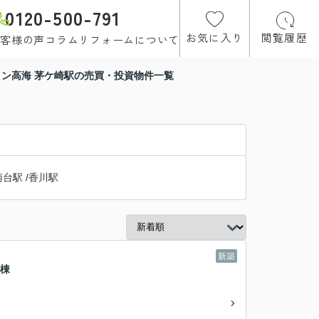
0120-500-791
お気に入り
閲覧履歴
客様の声
コラム
リフォームについて
ン高海 茅ケ崎駅の売買・投資物件一覧
南台駅
/
香川駅
新築
号棟