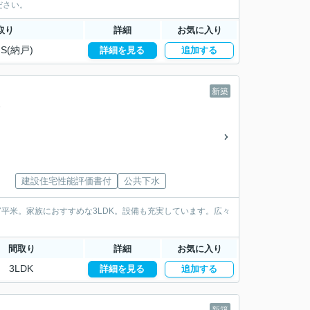
ださい。
取り
詳細
お気に入り
S(納戸)
詳細を見る
追加する
新築
建設住宅性能評価書付
公共下水
7平米。家族におすすめな3LDK。設備も充実しています。広々
間取り
詳細
お気に入り
3LDK
詳細を見る
追加する