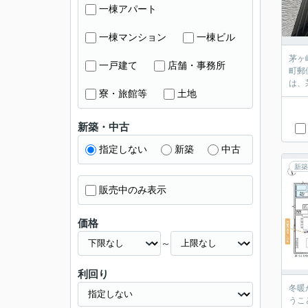
一棟アパート
一棟マンション
一棟ビル
茅ヶ
一戸建て
店舗・事務所
町郵
は、
寮・旅館等
土地
新築・中古
指定しない
新築
中古
新築
販売中のみ表示
価格
～
利回り
冬暖
うこ