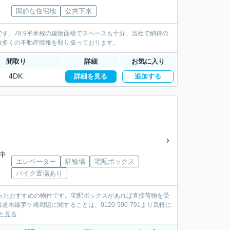
閑静な住宅地
公共下水
す。78.9平米程の建物面積でスペースも十分。当社で納得の
数多くの不動産情報を取り扱っております。
間取り
詳細
お気に入り
4DK
詳細を見る
追加する
川中
エレベーター
駐輪場
宅配ボックス
バイク置場あり
ったおすすめの物件です。宅配ボックスがあれば直接荷物を受
線茅ケ崎周辺に関することは、0120-500-791より気軽に
と見る