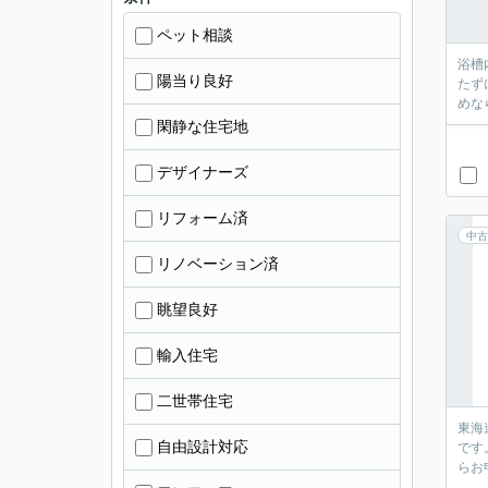
ペット相談
浴槽
陽当り良好
たず
めな
閑静な住宅地
デザイナーズ
リフォーム済
中古
リノベーション済
眺望良好
輸入住宅
二世帯住宅
東海
自由設計対応
です。
らお