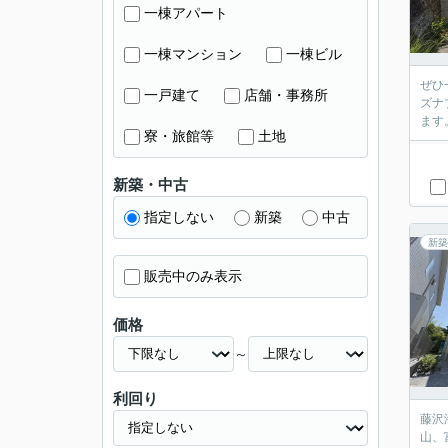
一棟アパート
一棟マンション
一棟ビル
ぜひ
一戸建て
店舗・事務所
ズナ
ます
寮・旅館等
土地
新築・中古
指定しない
新築
中古
新築
販売中のみ表示
価格
～
利回り
藤沢
山、