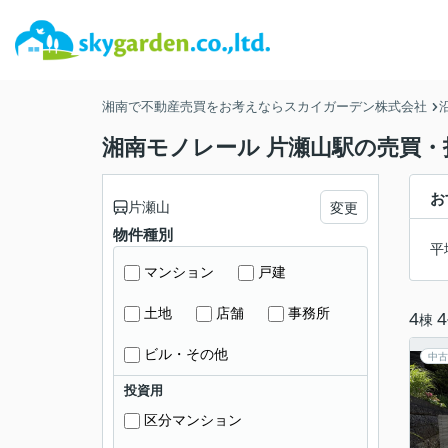
湘南で不動産売買をお考えならスカイガーデン株式会社
湘南モノレール 片瀬山駅の売買・
お
片瀬山
変更
物件種別
平
マンション
戸建
土地
店舗
事務所
4
4
棟
ビル・その他
中古
投資用
区分マンション