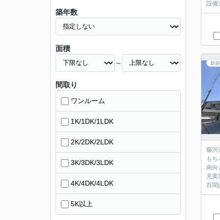
設備
築年数
面積
～
新築
間取り
ワンルーム
1K/1DK/1LDK
2K/2DK/2LDK
藤沢
もち
3K/3DK/3LDK
南向
充実
4K/4DK/4LDK
百聞
5K以上