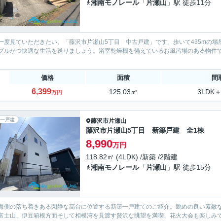
湘南モノレール
「
片瀬山
」駅 徒歩11分
一度見ていただきたい、「藤沢市片瀬山5丁目 中古戸建」です。歩いて435mの場
ブルかつ快適な生活を送りましょう。浴室乾燥機を備えているお風呂場のある物件
。
価格
面積
間
6,399
125.03㎡
3LDK＋
万円
一戸建
藤沢市
片瀬山
藤沢市片瀬山5丁目 新築戸建 全1棟
8,990
万円
118.82㎡ (4LDK) /新築 /2階建
湘南モノレール
「
片瀬山
」駅 徒歩15分
海側の落ち着きある閑静な高台に位置する新築一戸建てのご紹介。眺めの良い素敵
富士山、伊豆箱根方面そして相模湾を見渡す贅沢な眺望を満喫、花火大会も楽しみ