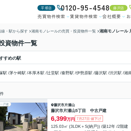
0120-95-4548
平塚店
藤沢店
売買物件検索
賃貸物件検索
会社概要
お
湘南モノレール
沿線・駅から探す
湘南モノレールの売買・投資物件一覧
投資物件一覧
すすめの駅
塚駅
/
茅ケ崎駅
/
本厚木駅
/
辻堂駅
/
秦野駅
/
伊勢原駅
/
藤沢駅
/
渋沢駅
/
湘
件
一戸建
藤沢市
片瀬山
藤沢市片瀬山5丁目 中古戸建
6,399
7月27日 値下げ
万円
125.03㎡ (3LDK＋S(納戸)) /築12年 /2階建