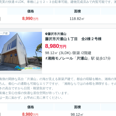
充実の快適４LDK。車種により２～３台駐車可能。建物完成済みで内覧可能です。湘
価格
面積
8,990
118.82㎡
万円
一戸建
藤沢市
片瀬山
藤沢市片瀬山１丁目 全2棟２号棟
8,980
万円
98.12㎡ (3LDK) /新築 /2階建
湘南モノレール
「
片瀬山
」駅 徒歩17分
海側の閑静な高台「片瀬山」の海が見える新築戸建て。都会の喧騒を離れ、湘南の
ろん、都心への通勤も可能なエリアですが、「湘南ならではの余暇を満喫する」そ
きの高台ですから日照・眺望良好です。
装備と安心仕様の快適な居住空間が待っています。
は一見に如かず。お早めに見に来てください。
価格
面積
8,980
98.12㎡
万円