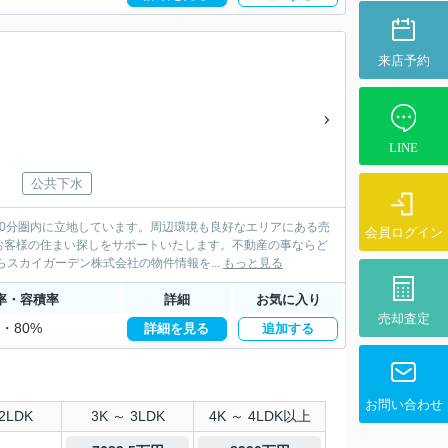
来店予約
LINE
公共下水
0分圏内に立地しています。周辺環境も良好なエリアにある売
会員ログイン
お客様の住まい探しをサポートいたします。不動産の事ならど
、数ある不動産会社の中からスカイガーデン株式会社の物件情報を...
もっと見る
率・容積率
詳細
お気に入り
売却査定
%・80%
詳細を見る
追加する
お問い合わせ
2LDK
3K ～ 3LDK
4K ～ 4LDK以上