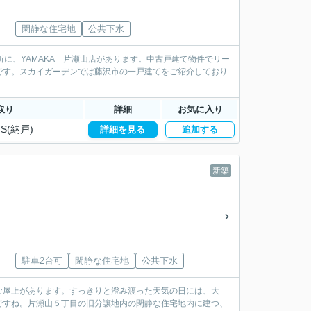
閑静な住宅地
公共下水
所に、YAMAKA 片瀬山店があります。中古戸建て物件でリー
です。スカイガーデンでは藤沢市の一戸建てをご紹介しており
取り
詳細
お気に入り
S(納戸)
詳細を見る
追加する
新築
駐車2台可
閑静な住宅地
公共下水
な屋上があります。すっきりと澄み渡った天気の日には、大
ですね。片瀬山５丁目の旧分譲地内の閑静な住宅地内に建つ、