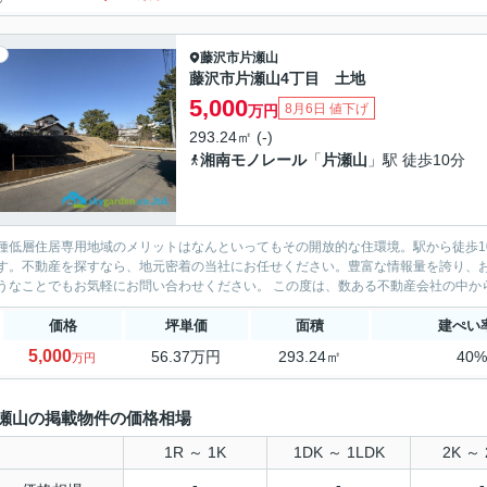
藤沢市
片瀬山
藤沢市片瀬山4丁目 土地
5,000
8月6日 値下げ
万円
293.24㎡ (-)
湘南モノレール
「
片瀬山
」駅 徒歩10分
種低層住居専用地域のメリットはなんといってもその開放的な住環境。駅から徒歩1
す。不動産を探すなら、地元密着の当社にお任せください。豊富な情報量を誇り、
のようなことでもお気軽にお問い合わせください。 この度は
価格
坪単価
面積
建ぺい
5,000
56.37万円
293.24㎡
40
万円
瀬山の掲載物件の価格相場
1R ～ 1K
1DK ～ 1LDK
2K ～ 
-
-
-