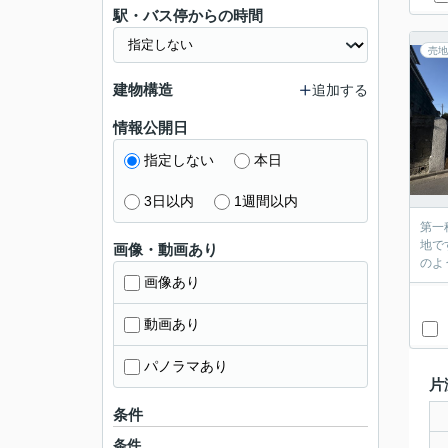
駅・バス停からの時間
売地
建物構造
追加する
情報公開日
指定しない
本日
3日以内
1週間以内
第一
地で
画像・動画あり
画像あり
動画あり
パノラマあり
片
条件
条件