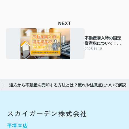
NEXT
不動産購入時の固定
資産税について！計
算方法やいつ支払う
2025.11.18
のかを解説
遠方から不動産を売却する方法とは？流れや注意点について解説
スカイガーデン株式会社
平塚本店