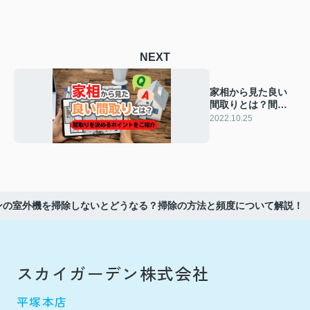
NEXT
家相から見た良い
間取りとは？間取
りを決めるポイン
2022.10.25
トをご紹介
ンの室外機を掃除しないとどうなる？掃除の方法と頻度について解説！
スカイガーデン株式会社
平塚本店