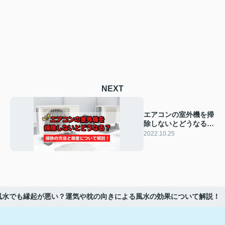
NEXT
エアコンの室外機を掃
除しないとどうなる？
掃除の方法と頻度につ
2022.10.25
いて解説！
風水でも縁起が悪い？運気や枕の向きによる風水の効果について解説！