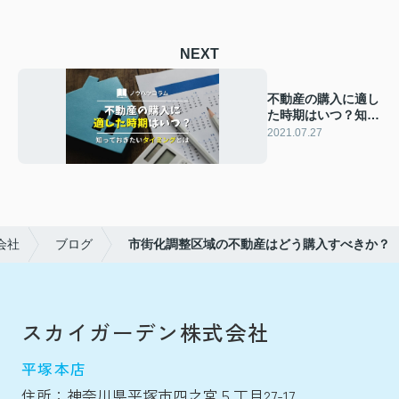
NEXT
不動産の購入に適し
た時期はいつ？知っ
ておきたいタイミン
2021.07.27
グとは
会社
ブログ
市街化調整区域の不動産はどう購入すべきか？
スカイガーデン株式会社
平塚本店
住所：神奈川県平塚市四之宮５丁目27-17