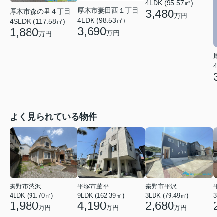
4LDK (95.57㎡)
厚木市妻田西１丁目
厚木市森の里４丁目
3,480
万円
4LDK (98.53㎡)
4SLDK (117.58㎡)
3,690
1,880
万円
万円
4
よく見られている物件
秦野市渋沢
平塚市菫平
秦野市平沢
4LDK (91.70㎡)
9LDK (162.39㎡)
3LDK (79.49㎡)
3
1,980
4,190
2,680
万円
万円
万円