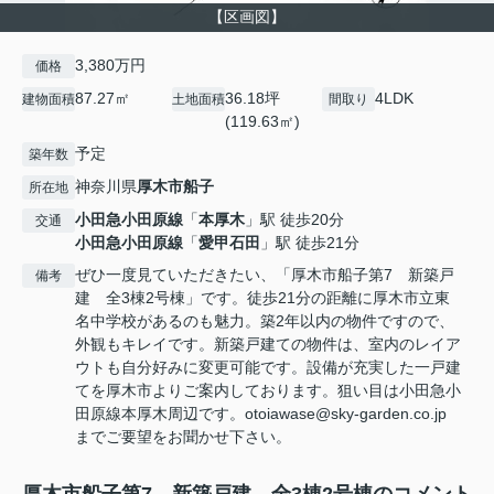
【区画図】
3,380万円
価格
87.27㎡
36.18坪
4LDK
建物面積
土地面積
間取り
(119.63㎡)
予定
築年数
神奈川県
厚木市
船子
所在地
小田急小田原線
「
本厚木
」駅 徒歩20分
交通
小田急小田原線
「
愛甲石田
」駅 徒歩21分
ぜひ一度見ていただきたい、「厚木市船子第7 新築戸
備考
建 全3棟2号棟」です。徒歩21分の距離に厚木市立東
名中学校があるのも魅力。築2年以内の物件ですので、
外観もキレイです。新築戸建ての物件は、室内のレイア
ウトも自分好みに変更可能です。設備が充実した一戸建
てを厚木市よりご案内しております。狙い目は小田急小
田原線本厚木周辺です。otoiawase@sky-garden.co.jp
までご要望をお聞かせ下さい。