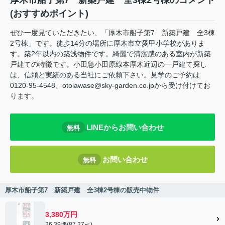
厚木市船子第7 新築戸建 全3棟2号棟のコメント
(おすすめポイント)
ぜひ一度見ていただきたい、「厚木市船子第7 新築戸建 全3棟
2号棟」です。徒歩14分の場所に厚木市立愛甲小学校がありま
す。築2年以内の築浅物件です。綺麗で清潔感のある室内が新築
戸建ての特徴です。小田急小田原線本厚木近辺の一戸建て探し
は、信頼と実績のある当社にご依頼下さい。見学のご予約は
0120-95-4548、otoiawase@sky-garden.co.jpから受け付けてお
ります。
LINEからお問い合わせ
無料
お問い合わせ
無料
厚木市船子第7 新築戸建 全3棟2号棟の販売中物件
3,380万円
26.39坪(87.27㎡)