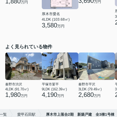
3,690
1,880
万円
万円
厚木市愛名
3
4LDK (103.68㎡)
3,580
万円
よく見られている物件
秦野市渋沢
平塚市菫平
秦野市平沢
4LDK (91.70㎡)
9LDK (162.39㎡)
3LDK (79.49㎡)
3
1,980
4,190
2,680
万円
万円
万円
件一覧
愛甲石田駅
厚木市上落合2期 新築戸建 全3棟1号棟