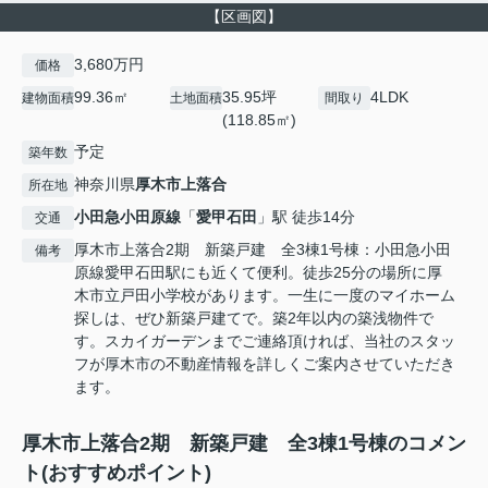
【区画図】
3,680万円
価格
99.36㎡
35.95坪
4LDK
建物面積
土地面積
間取り
(118.85㎡)
予定
築年数
神奈川県
厚木市
上落合
所在地
小田急小田原線
「
愛甲石田
」駅 徒歩14分
交通
厚木市上落合2期 新築戸建 全3棟1号棟：小田急小田
備考
原線愛甲石田駅にも近くて便利。徒歩25分の場所に厚
木市立戸田小学校があります。一生に一度のマイホーム
探しは、ぜひ新築戸建てで。築2年以内の築浅物件で
す。スカイガーデンまでご連絡頂ければ、当社のスタッ
フが厚木市の不動産情報を詳しくご案内させていただき
ます。
厚木市上落合2期 新築戸建 全3棟1号棟のコメン
ト(おすすめポイント)