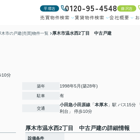
0120-95-4548
平塚店
藤沢店
売買物件検索
賃貸物件検索
会社概要
お
厚木市温水西2丁目 中古戸建
厚木市の戸建(売買)物件一覧
10分
1998年5月(築28年)
築年
有
駐車
小田急小田原線
「
本厚木
」駅 バス15分 
交通
利台」 停歩10分
厚木市温水西2丁目 中古戸建の詳細情報
設備条件