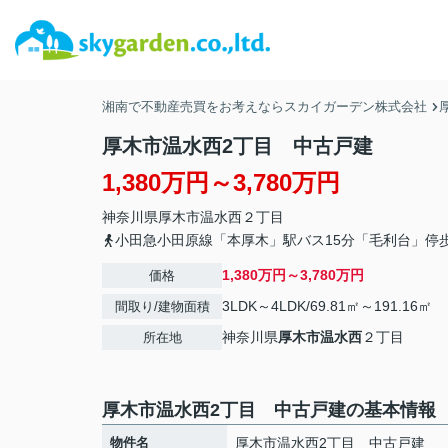
湘南で不動産売買をお考えならスカイガーデン株式会社
厚木市温水西2丁目 中古戸建
1,380万円～3,780万円
神奈川県
厚木市
温水西
２丁目
小田急小田原線「本厚木」駅バス15分「毛利台」停歩
1,380万円～3,780万円
価格
3LDK～4LDK/69.81㎡～191.16㎡
間取り/建物面積
神奈川県
厚木市
温水西
２丁目
所在地
厚木市温水西2丁目 中古戸建の基本情報
物件名
厚木市温水西2丁目 中古戸建