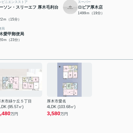
ンビニエンスストア
スーパー
ーソン・スリーエフ 厚木毛利台
ロピア厚木店
1499ｍ（19分）
122ｍ（15分）
便局
木愛甲郵便局
820ｍ（23分）
厚木市緑ケ丘５丁目
厚木市愛名
LDK (95.57㎡)
4LDK (103.68㎡)
,480
3,580
万円
万円