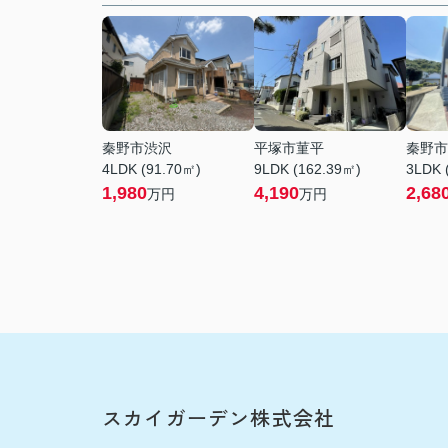
秦野市渋沢
平塚市菫平
秦野市
4LDK (91.70㎡)
9LDK (162.39㎡)
3LDK 
1,980
4,190
2,68
万円
万円
スカイガーデン株式会社