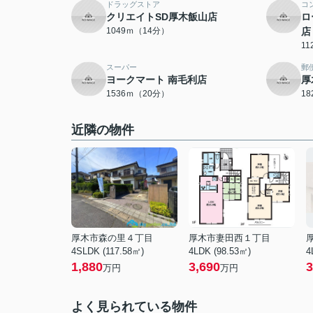
ドラッグストア
コ
クリエイトSD厚木飯山店
ロ
1049ｍ（14分）
店
1
スーパー
郵
ヨークマート 南毛利店
厚
1536ｍ（20分）
1
近隣の物件
厚木市森の里４丁目
厚木市妻田西１丁目
4SLDK (117.58㎡)
4LDK (98.53㎡)
4
1,880
3,690
3
万円
万円
よく見られている物件