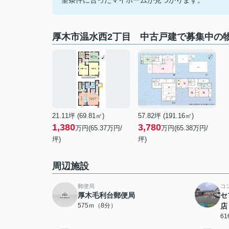
望条件に合ったマイホームが見つかります。
厚木市温水西2丁目 中古戸建で募集中の
21.11坪 (69.81㎡)
57.82坪 (191.16㎡)
1,380
3,780
万円(65.37万円/
万円(65.38万円/
坪)
坪)
周辺施設
郵便局
コ
厚木毛利台郵便局
セ
575ｍ（8分）
店
6