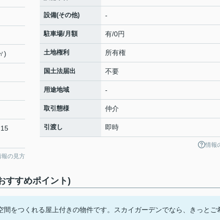
設備(その他)
-
駐車場/月額
有/0円
土地権利
所有権
㎡)
国土法届出
不要
用途地域
-
取引態様
仲介
引渡し
即時
15
情報
情報の見方
おすすめポイント)
空間をつくれる屋上付きの物件です。スカイガーデンでなら、きっとご