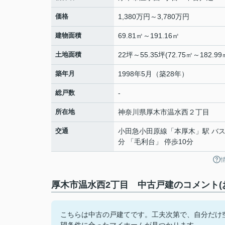
価格
1,380万円～3,780万円
建物面積
69.81㎡～191.16㎡
土地面積
22坪～55.35坪(72.75㎡～182.99
築年月
1998年5月（築28年）
総戸数
-
所在地
神奈川県
厚木市
温水西
２丁目
交通
小田急小田原線
「
本厚木
」駅 バス
分 「毛利台」 停歩10分
厚木市温水西2丁目 中古戸建のコメント(
こちらは中古の戸建てです。工夫次第で、自分だけ