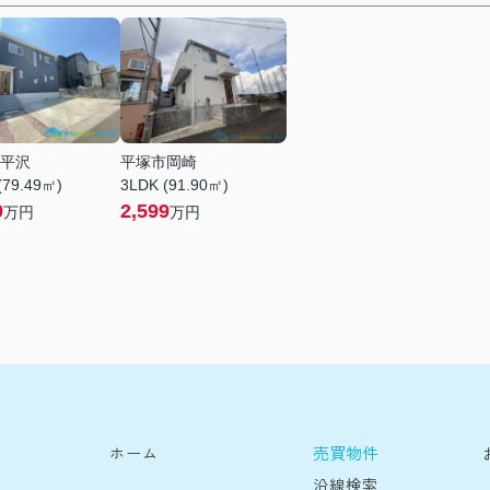
平沢
平塚市岡崎
(79.49㎡)
3LDK (91.90㎡)
0
2,599
万円
万円
売買物件
ホーム
沿線検索