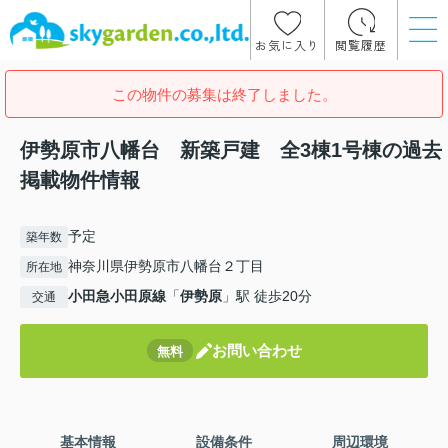
お気に入り
閲覧履歴
この物件の募集は終了しました。
伊勢原市八幡台 新築戸建 全3棟1号棟の過去
掲載物件情報
予定
築年数
神奈川県伊勢原市八幡台２丁目
所在地
小田急小田原線
「
伊勢原
」駅 徒歩20分
交通
お問い合わせ
無料
基本情報
設備条件
周辺環境