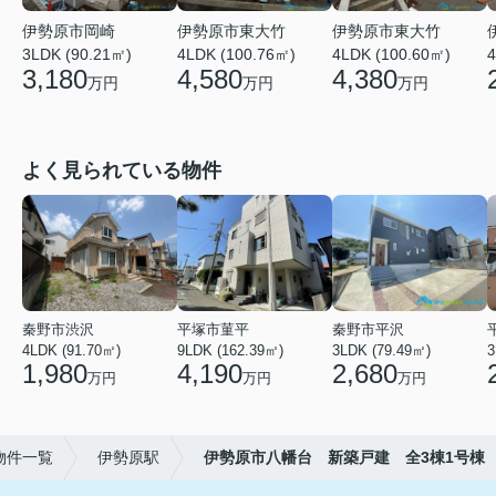
伊勢原市岡崎
伊勢原市東大竹
伊勢原市東大竹
3LDK (90.21㎡)
4LDK (100.76㎡)
4LDK (100.60㎡)
4
3,180
4,580
4,380
万円
万円
万円
よく見られている物件
秦野市渋沢
平塚市菫平
秦野市平沢
4LDK (91.70㎡)
9LDK (162.39㎡)
3LDK (79.49㎡)
3
1,980
4,190
2,680
万円
万円
万円
物件一覧
伊勢原駅
伊勢原市八幡台 新築戸建 全3棟1号棟