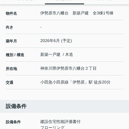
伊勢原市八幡台 新築戸建 全3棟1号棟
物件名
-
向き
2026年6月 (予定)
築年月
新築一戸建 / 木造
種別 / 構造
神奈川県
伊勢原市
八幡台
２丁目
所在地
小田急小田原線
「
伊勢原
」駅 徒歩20分
交通
設備条件
建設住宅性能評価書付
設備条件
フローリング