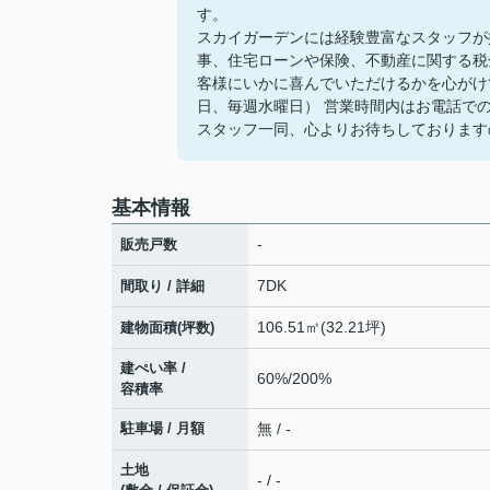
す。
スカイガーデンには経験豊富なスタッフが
事、住宅ローンや保険、不動産に関する税
客様にいかに喜んでいただけるかを心がけてい
日、毎週水曜日） 営業時間内はお電話で
スタッフ一同、心よりお待ちしております
基本情報
-
販売戸数
7DK
間取り / 詳細
106.51㎡(32.21坪)
建物面積(坪数)
建ぺい率 /
60%/200%
容積率
駐車場 / 月額
無 / -
土地
- / -