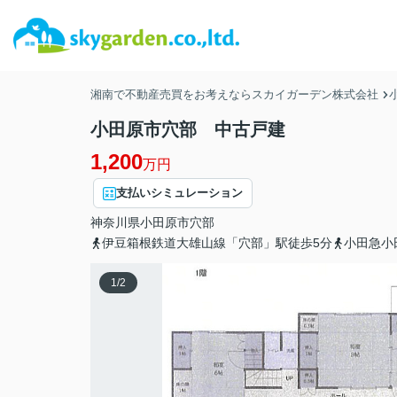
湘南で不動産売買をお考えならスカイガーデン株式会社
小田原市穴部 中古戸建
1,200
万円
支払いシミュレーション
神奈川県
小田原市
穴部
伊豆箱根鉄道大雄山線「穴部」駅徒歩5分
小田急小
1
/
2