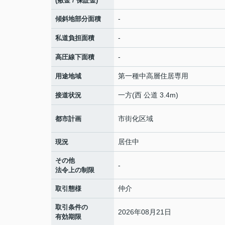
(敷金 / 保証金)
-
傾斜地部分面積
-
私道負担面積
-
高圧線下面積
第一種中高層住居専用
用途地域
一方(西 公道 3.4m)
接道状況
市街化区域
都市計画
居住中
現況
その他
-
法令上の制限
仲介
取引態様
取引条件の
2026年08月21日
有効期限