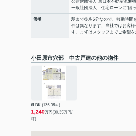
公益財団法人 東日本不動産流通
一般社団法人 住宅ローンに“困
備考
駅まで徒歩5分なので、移動時間
件は異なります。当社ではお客様
す。まずはスタッフまでご希望を
小田原市穴部 中古戸建の他の物件
6LDK (135.08㎡)
1,240
万円(
30.35
万円/
坪)