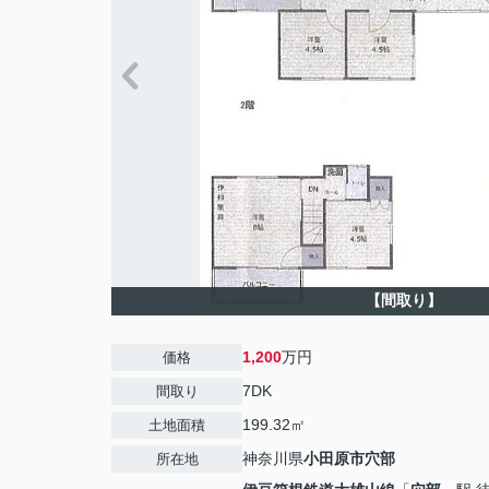
【間取り】
1,200
万円
価格
7DK
間取り
199.32㎡
土地面積
神奈川県
小田原市
穴部
所在地