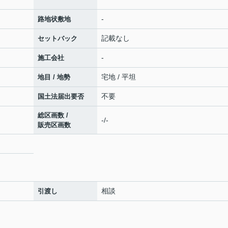
-
路地状敷地
記載なし
セットバック
-
施工会社
宅地 / 平坦
地目 / 地勢
不要
国土法届出要否
総区画数 /
-/-
販売区画数
相談
引渡し