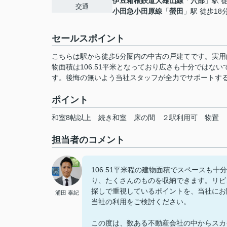
伊豆箱根鉄道大雄山線
「
穴部
」駅 
交通
小田急小田原線
「
螢田
」駅 徒歩18
セールスポイント
こちらは駅から徒歩5分圏内の中古の戸建てです。実
物面積は106.51平米となっており広さも十分では
す。後悔の無いよう当社スタッフが全力でサポートす
ポイント
和室8帖以上
続き和室
床の間
２駅利用可
物置
担当者のコメント
106.51平米程の建物面積でスペースも
り、たくさんのものを収納できます。リビ
探しで重視しているポイントを、当社にお
浦田 泰紀
当社の利用をご検討ください。
この度は、数ある不動産会社の中からスカ