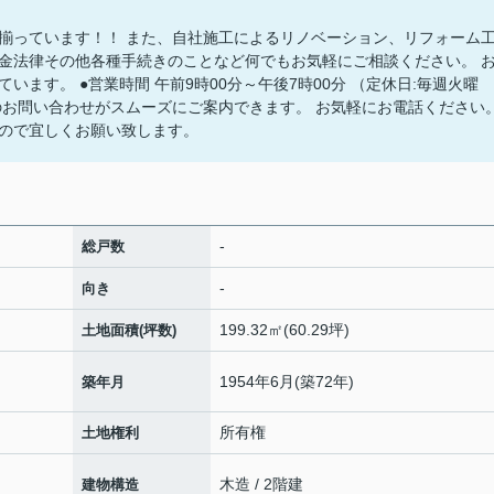
揃っています！！ また、自社施工によるリノベーション、リフォーム
金法律その他各種手続きのことなど何でもお気軽にご相談ください。 
ます。 ●営業時間 午前9時00分～午後7時00分 （定休日:毎週火曜
のお問い合わせがスムーズにご案内できます。 お気軽にお電話ください
ので宜しくお願い致します。
-
総戸数
-
向き
199.32㎡(60.29坪)
土地面積(坪数)
1954年6月(築72年)
築年月
所有権
土地権利
木造 / 2階建
建物構造