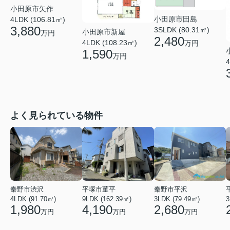
小田原市矢作
小田原市田島
4LDK (106.81㎡)
3,880
3SLDK (80.31㎡)
小田原市新屋
万円
2,480
4LDK (108.23㎡)
万円
1,590
万円
4
よく見られている物件
秦野市渋沢
平塚市菫平
秦野市平沢
4LDK (91.70㎡)
9LDK (162.39㎡)
3LDK (79.49㎡)
3
1,980
4,190
2,680
万円
万円
万円