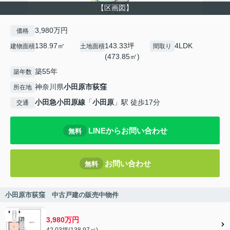
【区画図】
3,980万円
価格
138.97㎡
143.33坪
4LDK
建物面積
土地面積
間取り
(473.85㎡)
築55年
築年数
神奈川県
小田原市
荻窪
所在地
小田急小田原線
「
小田原
」駅 徒歩17分
交通
LINEからお問い合わせ
無料
お問い合わせ
無料
小田原市荻窪 中古戸建の販売中物件
3,980万円
42.03坪(138.97㎡)