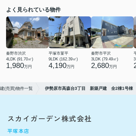
よく見られている物件
秦野市渋沢
平塚市菫平
秦野市平沢
4LDK (91.70㎡)
9LDK (162.39㎡)
3LDK (79.49㎡)
3
1,980
4,190
2,680
万円
万円
万円
建(売買)物件一覧
伊勢原市高森台3丁目 新築戸建 全2棟1号棟
スカイガーデン株式会社
平塚本店