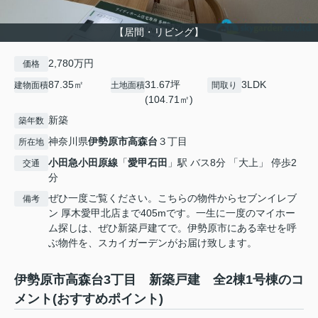
【居間・リビング】
2,780万円
価格
87.35㎡
31.67坪
3LDK
建物面積
土地面積
間取り
(104.71㎡)
新築
築年数
神奈川県
伊勢原市
高森台
３丁目
所在地
小田急小田原線
「
愛甲石田
」駅 バス8分 「大上」 停歩2
交通
分
ぜひ一度ご覧ください。こちらの物件からセブンイレブ
備考
ン 厚木愛甲北店まで405mです。一生に一度のマイホー
ム探しは、ぜひ新築戸建てで。伊勢原市にある幸せを呼
ぶ物件を、スカイガーデンがお届け致します。
伊勢原市高森台3丁目 新築戸建 全2棟1号棟のコ
メント(おすすめポイント)