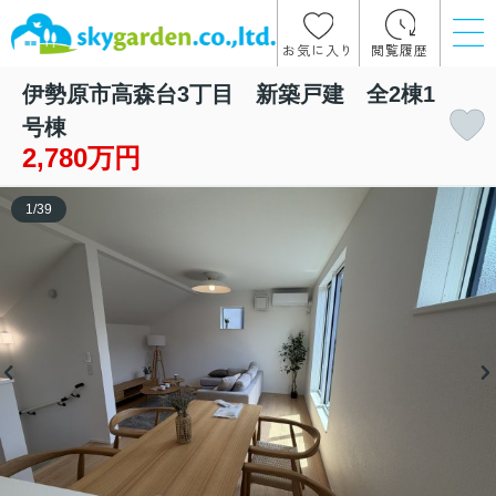
お気に入り
閲覧履歴
伊勢原市高森台3丁目 新築戸建 全2棟1
号棟
2,780万円
1
/
39