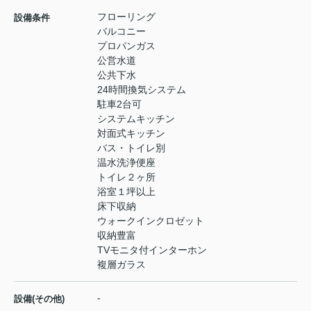
フローリング
設備条件
バルコニー
プロパンガス
公営水道
公共下水
24時間換気システム
駐車2台可
システムキッチン
対面式キッチン
バス・トイレ別
温水洗浄便座
トイレ２ヶ所
浴室１坪以上
床下収納
ウォークインクロゼット
収納豊富
TVモニタ付インターホン
複層ガラス
-
設備(その他)