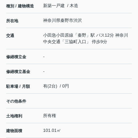
新築一戸建 / 木造
種別 / 建物構造
神奈川県
秦野市
渋沢
所在地
小田急小田原線
「
秦野
」駅 バス12分 神奈川
交通
中央交通「三協町入口」 停歩9分
-
修繕積立金
-
修繕積立基金
有(2台) / 0円
駐車場 / 月額
その他条件
所有権
土地権利
101.01㎡
建物面積