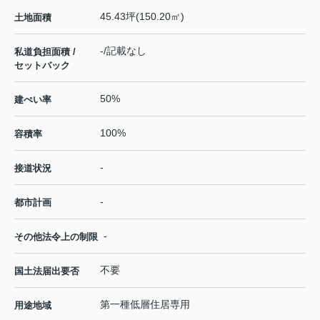
45.43坪(150.20㎡)
土地面積
-/記載なし
私道負担面積 /
セットバック
50%
建ぺい率
100%
容積率
-
接道状況
-
都市計画
-
その他法令上の制限
不要
国土法届出要否
第一種低層住居専用
用途地域