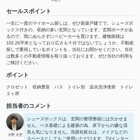
ーホン
セールスポイント
一生に一度のマイホーム探しは、ぜひ新築戸建てで。シューズボ
ックス付きの、収納の多い玄関となっています。玄関ポーチがあ
るので、雨にぬらさずにベビーカーを置けます。建物面積は
102.26平米となっており広さも十分ではないでしょうか。不動産
探しで重視しているポイントを、当社にお聞かせください。当社
は数多くの不動産情報を取り扱っております。ぜひ当社の利用を
ご検討ください。
ポイント
クロゼット
収納豊富
バス
トイレ別
温水洗浄便座
トイレ
２ヶ所
担当者のコメント
シューズボックスは、玄関の整理整頓には欠かせま
せん。ベタ基礎による建築の為、床下からの嫌な湿
気も気になりません。洗面化粧台は、メイクなどの
大野 大空
スペースとしてもご使用いただけます。TVインター