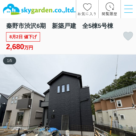
お気に入り
閲覧履歴
秦野市渋沢6期 新築戸建 全5棟5号棟
8月2日 値下げ
2,680
万円
1
/
5