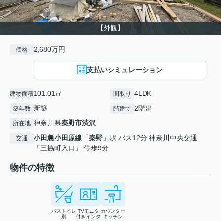
【外観】
2,680万円
価格
支払いシミュレーション
101.01㎡
4LDK
建物面積
間取り
新築
2階建
築年数
階建て
神奈川県
秦野市
渋沢
所在地
小田急小田原線
「
秦野
」駅 バス12分 神奈川中央交通
交通
「三協町入口」 停歩9分
物件の特徴
バストイレ
TVモニタ
カウンター
別
付きインタ
キッチン