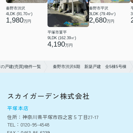
秦野市渋沢
秦野市平沢
4LDK (91.70㎡)
3LDK (79.49㎡)
3
1,980
2,680
万円
万円
平塚市菫平
9LDK (162.39㎡)
4,190
万円
の戸建(売買)物件一覧
秦野市渋沢6期 新築戸建 全5棟5号棟
スカイガーデン株式会社
平塚本店
住所：神奈川県平塚市四之宮５丁目27-17
TEL：0120-95-4548
FAX：0463-86-6239