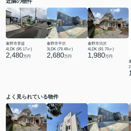
近隣の物件
秦野市菩提
秦野市平沢
秦野市渋沢
4LDK (95.17㎡)
3LDK (79.49㎡)
4LDK (91.70㎡)
2,480
2,680
1,980
万円
万円
万円
2
よく見られている物件