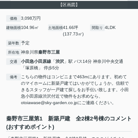
【区画図】
3,098万円
価格
104.96㎡
41.66坪
4LDK
建物面積
土地面積
間取り
(137.73㎡)
予定
築年数
神奈川県
秦野市
三屋
所在地
小田急小田原線
「
渋沢
」駅 バス14分 神奈川中央交通
交通
「塚原橋」 停歩5分
こちらの物件はコンビニまで463mにあります。初めて
備考
のマイホームに新築戸建てはいかがでしょうか。信頼で
きるスタッフが一戸建て探しをお手伝い致します。小田
急小田原線渋沢付近で物件をお求めなら、
otoiawase@sky-garden.co.jpにご連絡ください。
秦野市三屋第1 新築戸建 全2棟2号棟のコメント
(おすすめポイント)