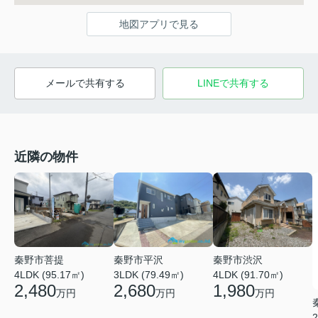
地図アプリで見る
メールで共有する
LINEで共有する
近隣の物件
秦野市菩提
秦野市平沢
秦野市渋沢
4LDK (95.17㎡)
3LDK (79.49㎡)
4LDK (91.70㎡)
2,480
2,680
1,980
万円
万円
万円
2