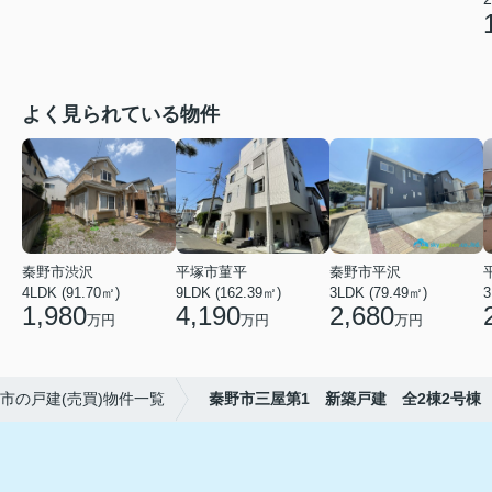
よく見られている物件
秦野市渋沢
平塚市菫平
秦野市平沢
4LDK (91.70㎡)
9LDK (162.39㎡)
3LDK (79.49㎡)
3
1,980
4,190
2,680
万円
万円
万円
市の戸建(売買)物件一覧
秦野市三屋第1 新築戸建 全2棟2号棟