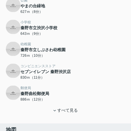
公園
やまの台緑地
627ｍ（8分）
小学校
秦野市立渋沢小学校
643ｍ（9分）
幼稚園
秦野市立しぶさわ幼稚園
726ｍ（10分）
コンビニエンスストア
セブンイレブン 秦野渋沢店
830ｍ（11分）
郵便局
秦野曲松郵便局
886ｍ（12分）
すべて見る
地図