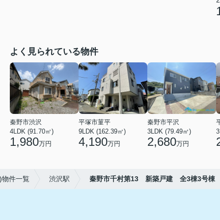
2
よく見られている物件
秦野市渋沢
平塚市菫平
秦野市平沢
4LDK (91.70㎡)
9LDK (162.39㎡)
3LDK (79.49㎡)
3
1,980
4,190
2,680
万円
万円
万円
)物件一覧
渋沢駅
秦野市千村第13 新築戸建 全3棟3号棟