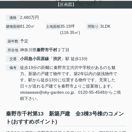
【区画図】
2,480万円
価格
81.20㎡
35.19坪
3LDK
建物面積
土地面積
間取り
(116.35㎡)
予定
築年数
神奈川県
秦野市
千村
２丁目
所在地
小田急小田原線
「
渋沢
」駅 徒歩13分
交通
徒歩19分の距離に秦野市立渋沢中学校があるのも魅
備考
力。新築の戸建て物件です。築2年以内の築浅物件で
す。駅から徒歩13分に位置する物件です。充実した
日々が送れる戸建てを秦野市よりご提案致します。
otoiawase@sky-garden.co.jp、0120-95-4548からご依
頼下さい。
秦野市千村第13 新築戸建 全3棟3号棟のコメン
ト(おすすめポイント)