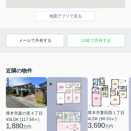
地図アプリで見る
メールで共有する
LINEで共有する
近隣の物件
厚木市妻田西１丁目
厚木市森の里４丁目
4LDK (98.53㎡)
4SLDK (117.58㎡)
3,690
1,880
万円
万円