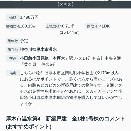
【区画図】
3,498万円
価格
100.19㎡
46.71坪
4LDK
建物面積
土地面積
間取り
(154.44㎡)
予定
築年数
神奈川県
厚木市
温水
所在地
小田急小田原線
「
本厚木
」駅 バス14分 神奈川中央交通
交通
「黄金原」 停歩5分
こちらの物件は厚木市立南毛利小学校まで2173m以内
備考
にあるのがポイントです。多くの方から高いニーズのあ
る、内装もピカピカの新築戸建ての物件です。交通アク
セスの充実性を求めるのであれば、スカイガーデンで小
田急小田原線本厚木周辺の物件を購入してはいかがでし
ょうか。
厚木市温水第4 新築戸建 全1棟1号棟のコメント
(おすすめポイント)