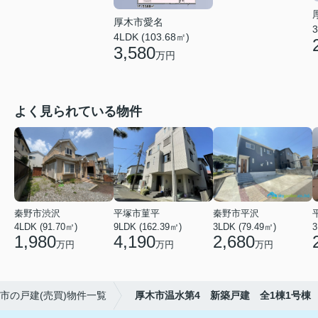
厚木市愛名
3
4LDK (103.68㎡)
3,580
万円
よく見られている物件
秦野市渋沢
平塚市菫平
秦野市平沢
4LDK (91.70㎡)
9LDK (162.39㎡)
3LDK (79.49㎡)
3
1,980
4,190
2,680
万円
万円
万円
市の戸建(売買)物件一覧
厚木市温水第4 新築戸建 全1棟1号棟