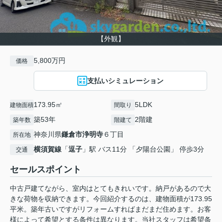
【外観】
5,800万円
価格
支払いシミュレーション
173.95㎡
5LDK
建物面積
間取り
築53年
2階建
築年数
階建て
神奈川県
鎌倉市
浄明寺
６丁目
所在地
横須賀線
「
逗子
」駅 バス11分 「夕陽台公園」 停歩3分
交通
セールスポイント
中古戸建てながら、室内はとてもきれいです。納戸があるので大
きな荷物を収納できます。今回紹介するのは、建物面積が173.95
平米。築年古いですがリフォームすればまだまだ住めます。お客
様によって希望とする条件は異なります。当社スタッフは希望条