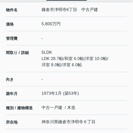
鎌倉市浄明寺6丁目 中古戸建
物件名
5,800万円
価格
-
管理費
5LDK
間取り / 詳細
LDK 28.7帖
/
和室 6.0帖
/
洋室 10.0帖
/
洋室 8.0帖
/
洋室 6.0帖
-
向き
1973年1月 (築53年)
築年月
中古一戸建 / 木造
種別 / 建物構造
神奈川県
鎌倉市
浄明寺
６丁目
所在地