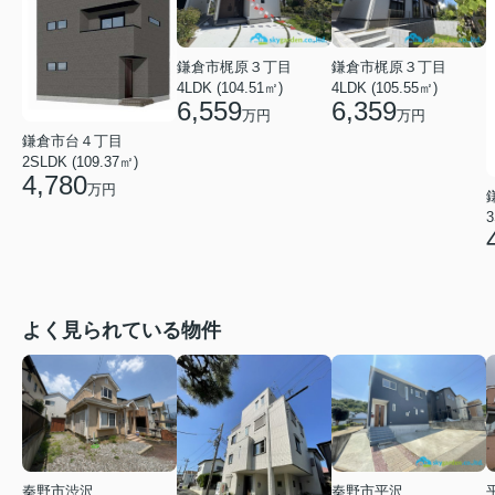
鎌倉市梶原３丁目
鎌倉市梶原３丁目
4LDK (104.51㎡)
4LDK (105.55㎡)
6,559
6,359
万円
万円
鎌倉市台４丁目
2SLDK (109.37㎡)
4,780
万円
3
よく見られている物件
秦野市渋沢
秦野市平沢