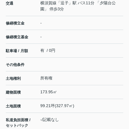
横須賀線
「
逗子
」駅 バス11分 「夕陽台公
交通
園」 停歩3分
-
修繕積立金
-
修繕積立基金
有 / 0円
駐車場 / 月額
その他条件
所有権
土地権利
173.95㎡
建物面積
99.21坪(327.97㎡)
土地面積
-/記載なし
私道負担面積 /
セットバック