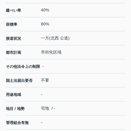
40%
建ぺい率
80%
容積率
一方(北西 公道)
接道状況
市街化区域
都市計画
-
その他法令上の制限
不要
国土法届出要否
-
用途地域
宅地 / -
地目 / 地勢
-
管理組合有無