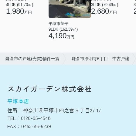
4LDK (91.70㎡)
3LDK (79.49㎡)
3
1,980
2,680
万円
万円
平塚市菫平
9LDK (162.39㎡)
4,190
万円
鎌倉市の戸建(売買)物件一覧
鎌倉市浄明寺6丁目 中古戸建
スカイガーデン株式会社
平塚本店
住所：神奈川県平塚市四之宮５丁目27-17
TEL：0120-95-4548
FAX：0463-86-6239