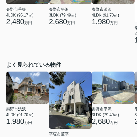
秦野市菩提
秦野市平沢
秦野市渋沢
4LDK (95.17㎡)
3LDK (79.49㎡)
4LDK (91.70㎡)
2,480
2,680
1,980
万円
万円
万円
2
よく見られている物件
秦野市渋沢
秦野市平沢
4LDK (91.70㎡)
3LDK (79.49㎡)
3
1,980
2,680
万円
万円
平塚市菫平