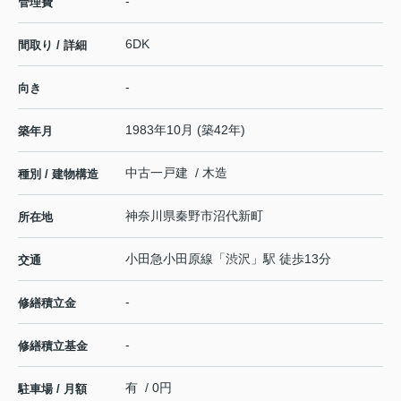
-
管理費
6DK
間取り / 詳細
-
向き
1983年10月 (築42年)
築年月
中古一戸建 / 木造
種別 / 建物構造
神奈川県
秦野市
沼代新町
所在地
小田急小田原線
「
渋沢
」駅 徒歩13分
交通
-
修繕積立金
-
修繕積立基金
有 / 0円
駐車場 / 月額