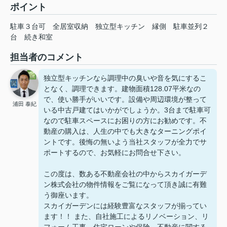
ポイント
駐車３台可
全居室収納
独立型キッチン
縁側
駐車並列２
台
続き和室
担当者のコメント
独立型キッチンなら調理中の臭いや音を気にするこ
となく、調理できます。建物面積128.07平米なの
で、使い勝手がいいです。設備や周辺環境が整って
浦田 泰紀
いる中古戸建てはいかがでしょうか。3台まで駐車可
なので駐車スペースにお困りの方にお勧めです。不
動産の購入は、人生の中でも大きなターニングポイ
ントです。後悔の無いよう当社スタッフが全力でサ
ポートするので、お気軽にお問合せ下さい。
この度は、数ある不動産会社の中からスカイガーデ
ン株式会社の物件情報をご覧になって頂き誠に有難
う御座います。
スカイガーデンには経験豊富なスタッフが揃ってい
ます！！ また、自社施工によるリノベーション、リ