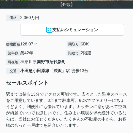
【外観】
2,360万円
価格
支払いシミュレーション
128.07㎡
6DK
建物面積
間取り
築42年
2階建
築年数
階建て
神奈川県
秦野市
沼代新町
所在地
小田急小田原線
「
渋沢
」駅 徒歩13分
交通
セールスポイント
駅までは徒歩13分でアクセス可能です。広々とした駐車スペース
をご用意しています、3台まで駐車可。6DKでファミリーにちょ
うどよく、利便性にも優れています。キッチンに窓があって空気
が綺麗でいつでも涼しいです。住みよい環境を求め続けているな
らば、当社にお任せください。たくさんの不動産の中から、お客
様の合った一戸建てを紹介いたします。