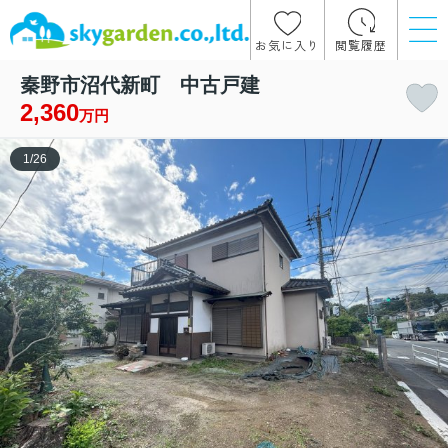
お気に入り
閲覧履歴
秦野市沼代新町 中古戸建
2,360
万円
1
/
26