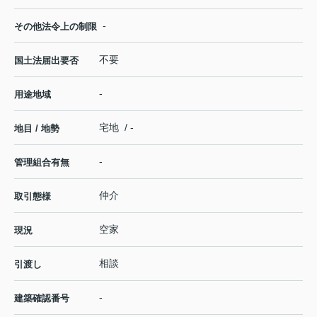
-
その他法令上の制限
不要
国土法届出要否
-
用途地域
宅地 / -
地目 / 地勢
-
管理組合有無
仲介
取引態様
空家
現況
相談
引渡し
-
建築確認番号