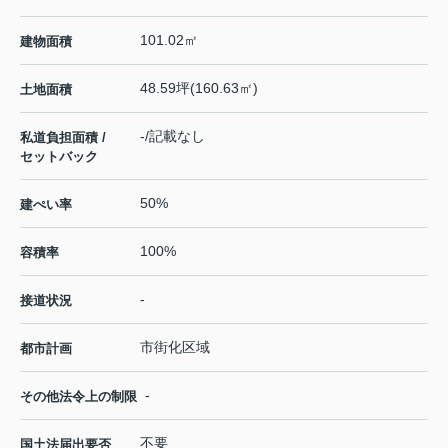
101.02㎡
建物面積
48.59坪(160.63㎡)
土地面積
-/記載なし
私道負担面積 /
セットバック
50%
建ぺい率
100%
容積率
-
接道状況
市街化区域
都市計画
-
その他法令上の制限
不要
国土法届出要否