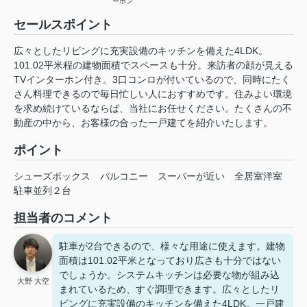
ーホン
セールスポイント
広々としたリビングに充実設備のキッチンを備えた4LDK。
101.02平米程の建物面積でスペースも十分。来訪者の顔が見える
TVインターホン付き。3口コンロが付いているので、同時にたく
さん料理できるので毎日忙しい人におすすめです。住みよい環境
を求め続けているならば、当社にお任せください。たくさんの不
動産の中から、お客様の合った一戸建てを紹介いたします。
ポイント
シューズボックス
バルコニー
スーパーが近い
全居室洋室
駐車並列２台
担当者のコメント
駐車が2台できるので、様々な用途に使えます。建物
面積は101.02平米となっており広さも十分ではない
でしょうか。システムキッチンは必要な物が組み込
大野 大空
まれているため、すぐ調理できます。広々としたリ
ビングに充実設備のキッチンを備えた4LDK。一戸建