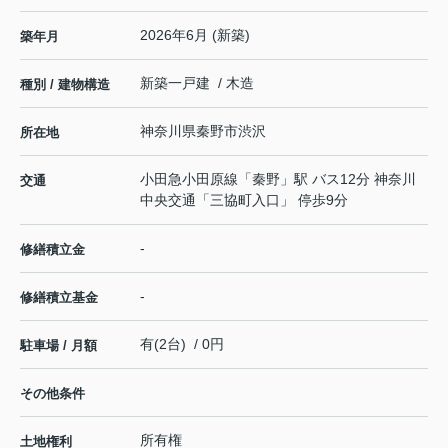
2026年6月 (新築)
築年月
新築一戸建 / 木造
種別 / 建物構造
神奈川県
秦野市
渋沢
所在地
小田急小田原線
「
秦野
」駅 バス12分 神奈川
交通
中央交通「三協町入口」 停歩9分
-
修繕積立金
-
修繕積立基金
有(2台) / 0円
駐車場 / 月額
その他条件
所有権
土地権利