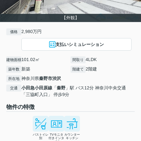
【外観】
2,980万円
価格
支払いシミュレーション
101.02㎡
4LDK
建物面積
間取り
新築
2階建
築年数
階建て
神奈川県
秦野市
渋沢
所在地
小田急小田原線
「
秦野
」駅 バス12分 神奈川中央交通
交通
「三協町入口」 停歩9分
物件の特徴
バストイレ
TVモニタ
カウンター
別
付きインタ
キッチン