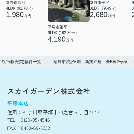
秦野市渋沢
秦野市平沢
4LDK (91.70㎡)
3LDK (79.49㎡)
3
1,980
2,680
万円
万円
平塚市菫平
9LDK (162.39㎡)
4,190
万円
の戸建(売買)物件一覧
秦野市渋沢6期 新築戸建 全5棟2号棟
スカイガーデン株式会社
平塚本店
住所：神奈川県平塚市四之宮５丁目27-17
TEL：0120-95-4548
FAX：0463-86-6239