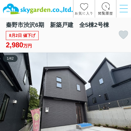
お気に入り
閲覧履歴
秦野市渋沢6期 新築戸建 全5棟2号棟
8月2日 値下げ
2,980
万円
1
/
42