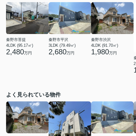
秦野市菩提
秦野市平沢
秦野市渋沢
4LDK (95.17㎡)
3LDK (79.49㎡)
4LDK (91.70㎡)
2,480
2,680
1,980
万円
万円
万円
2
よく見られている物件