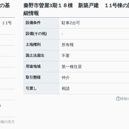
の基
秦野市曽屋3期１８棟 新築戸建 １1号棟の
細情報
 １1号
設備条件
駐車2台可
設備(その他)
-
土地権利
所有権
国土法届出
不要
用途地域
第一種住居
取引態様
仲介
引渡し
相談
情報
5
情報の見方