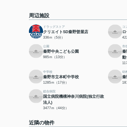
周辺施設
ドラッグストア
コ
クリエイトSD秦野曽屋店
ロ
336ｍ（5分）
4
公園
市
秦野中央こども公園
秦
985ｍ（13分）
動
1
中学校
幼
秦野市立本町中学校
秦
1285ｍ（17分）
1
総合病院
国立病院機構神奈川病院(独立行政
法人)
3477ｍ（44分）
近隣の物件