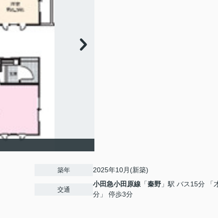
2025年10月(新築)
築年
小田急小田原線
「
秦野
」駅 バス15分 「
交通
分」 停歩3分