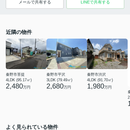
メールで共有する
LINEで共有する
近隣の物件
秦野市菩提
秦野市平沢
秦野市渋沢
4LDK (95.17㎡)
3LDK (79.49㎡)
4LDK (91.70㎡)
2,480
2,680
1,980
万円
万円
万円
2
よく見られている物件