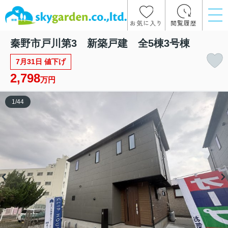
お気に入り
閲覧履歴
秦野市戸川第3 新築戸建 全5棟3号棟
7月31日 値下げ
2,798
万円
1
/
44