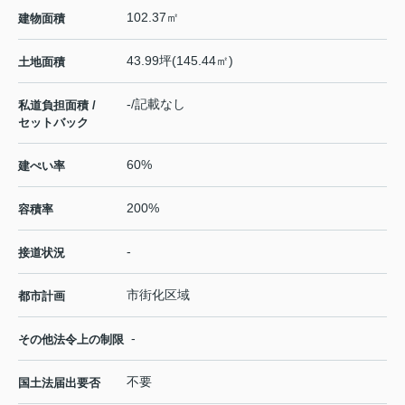
102.37㎡
建物面積
43.99坪(145.44㎡)
土地面積
-/記載なし
私道負担面積 /
セットバック
60%
建ぺい率
200%
容積率
-
接道状況
市街化区域
都市計画
-
その他法令上の制限
不要
国土法届出要否