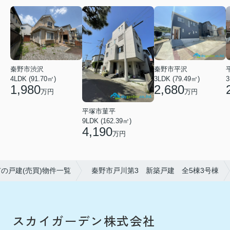
秦野市渋沢
秦野市平沢
4LDK (91.70㎡)
3LDK (79.49㎡)
3
1,980
2,680
万円
万円
平塚市菫平
9LDK (162.39㎡)
4,190
万円
の戸建(売買)物件一覧
秦野市戸川第3 新築戸建 全5棟3号棟
スカイガーデン株式会社