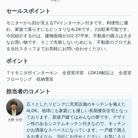
ーホン
セールスポイント
モニターから顔が見えるTVインターホン付きです。利便性に優
れ、家族で暮らすにもピッタリな4LDKです。2台駐車可能です。
今回紹介するのは、建物面積が102.37平米。不動産の購入は大き
なお買い物です。そこで失敗しないためにも、不動産のプロであ
る当社スタッフまでお気軽にお問い合わせください。
ポイント
ＴＶモニタ付インターホン
全居室洋室
LDK18帖以上
全居室
フローリング
収納豊富
担当者のコメント
広々としたリビングに充実設備のキッチンを備えた
4LDK。地球にも家庭にも優しい長期優良住宅となっ
ております。新築戸建てはみんなの夢です。デザイ
大野 大空
ン性のあるシステムキッチン付きなので、キッチン
がお洒落なスペースになっています。一戸建て購入
をお考えなら、当社にお任せください。お気に入り