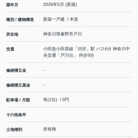
2026年5月 (新築)
築年月
新築一戸建 / 木造
種別 / 建物構造
神奈川県
秦野市
戸川
所在地
小田急小田原線
「
渋沢
」駅 バス6分 神奈川中
交通
央交通「戸川台」 停歩9分
-
修繕積立金
-
修繕積立基金
有(2台) / 0円
駐車場 / 月額
その他条件
所有権
土地権利