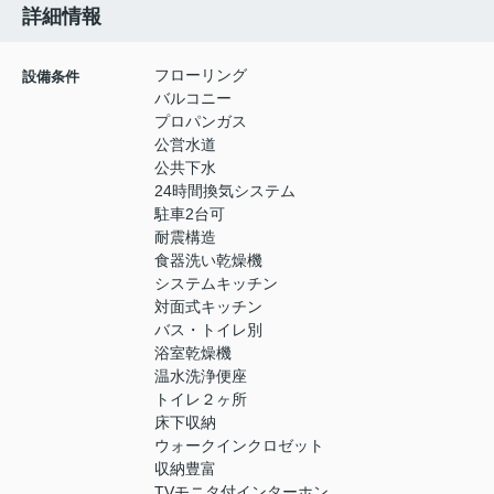
詳細情報
フローリング
設備条件
バルコニー
プロパンガス
公営水道
公共下水
24時間換気システム
駐車2台可
耐震構造
食器洗い乾燥機
システムキッチン
対面式キッチン
バス・トイレ別
浴室乾燥機
温水洗浄便座
トイレ２ヶ所
床下収納
ウォークインクロゼット
収納豊富
TVモニタ付インターホン