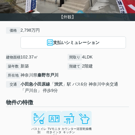
【外観】
2,798万円
価格
支払いシミュレーション
102.37㎡
4LDK
建物面積
間取り
新築
2階建
築年数
階建て
神奈川県
秦野市
戸川
所在地
小田急小田原線
「
渋沢
」駅 バス6分 神奈川中央交通
交通
「戸川台」 停歩9分
物件の特徴
バストイレ
TVモニタ
カウンター
浴室乾燥機
別
付きインタ
キッチン