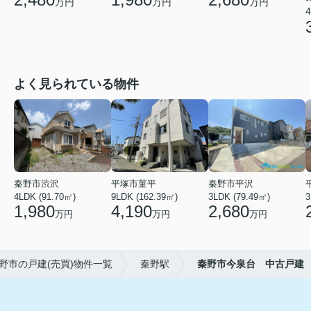
万円
万円
万円
4
よく見られている物件
秦野市渋沢
平塚市菫平
秦野市平沢
4LDK (91.70㎡)
9LDK (162.39㎡)
3LDK (79.49㎡)
3
1,980
4,190
2,680
万円
万円
万円
野市の戸建(売買)物件一覧
秦野駅
秦野市今泉台 中古戸建