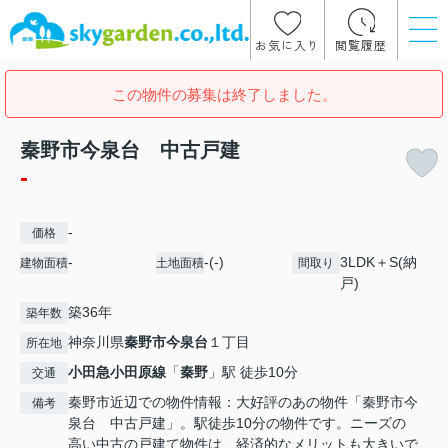
お気に入り
閲覧履歴
この物件の募集は終了しました。
秦野市今泉台 中古戸建
-
-
価格
-
-(-)
3LDK＋S(納
建物面積
土地面積
間取り
戸)
築36年
築年数
神奈川県
秦野市
今泉台
１丁目
所在地
小田急小田原線
「
秦野
」駅 徒歩10分
交通
秦野市近辺での物件情報：大好評のあの物件「秦野市今
備考
泉台 中古戸建」。駅徒歩10分の物件です。ニーズの
高い中古の戸建て物件は、経済的なメリットも大きいで