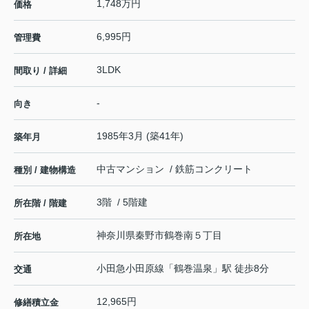
1,748万円
価格
6,995円
管理費
3LDK
間取り / 詳細
-
向き
1985年3月 (築41年)
築年月
中古マンション / 鉄筋コンクリート
種別 / 建物構造
3階 / 5階建
所在階 / 階建
神奈川県
秦野市
鶴巻南
５丁目
所在地
小田急小田原線
「
鶴巻温泉
」駅 徒歩8分
交通
12,965円
修繕積立金