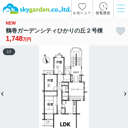
お気に入り
閲覧履歴
NEW
鶴巻ガーデンシティひかりの丘２号棟
1,748
万円
1
/
2