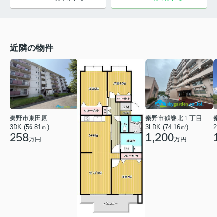
近隣の物件
秦野市東田原
秦野市鶴巻北１丁目
3DK (56.81㎡)
3LDK (74.16㎡)
2
258
1,200
万円
万円