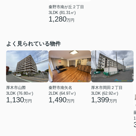
秦野市南が丘２丁目
3LDK (81.31㎡)
1,280
万円
よく見られている物件
厚木市山際
秦野市南矢名
厚木市岡田２丁目
3LDK (76.80㎡)
2LDK (64.97㎡)
3LDK (62.92㎡)
1,130
1,490
1,399
万円
万円
万円
1