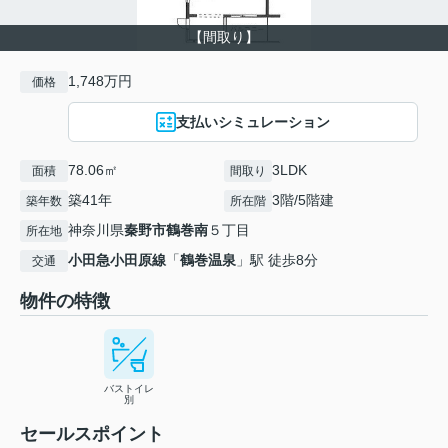
【間取り】
1,748万円
価格
支払いシミュレーション
78.06㎡
3LDK
面積
間取り
築41年
3階/5階建
築年数
所在階
神奈川県
秦野市
鶴巻南
５丁目
所在地
小田急小田原線
「
鶴巻温泉
」駅 徒歩8分
交通
物件の特徴
バストイレ
別
セールスポイント