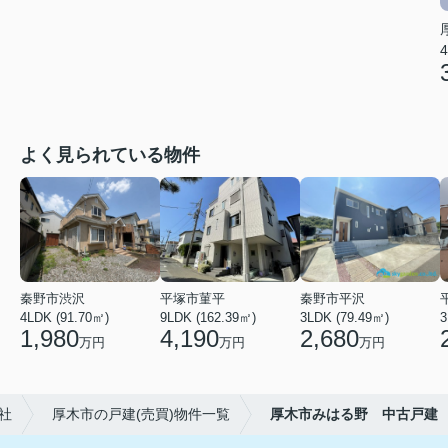
4
よく見られている物件
秦野市渋沢
平塚市菫平
秦野市平沢
4LDK (91.70㎡)
9LDK (162.39㎡)
3LDK (79.49㎡)
3
1,980
4,190
2,680
万円
万円
万円
社
厚木市の戸建(売買)物件一覧
厚木市みはる野 中古戸建