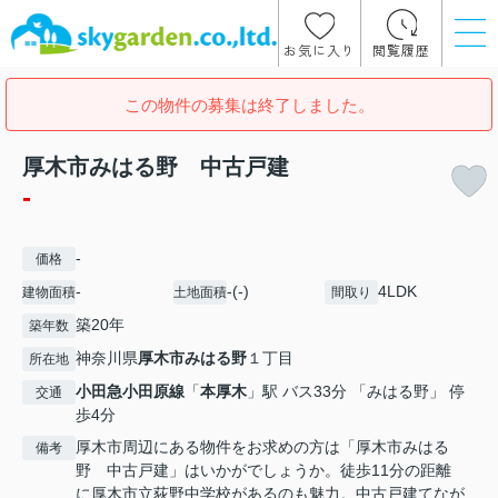
お気に入り
閲覧履歴
この物件の募集は終了しました。
厚木市みはる野 中古戸建
-
-
価格
-
-(-)
4LDK
建物面積
土地面積
間取り
築20年
築年数
神奈川県
厚木市
みはる野
１丁目
所在地
小田急小田原線
「
本厚木
」駅 バス33分 「みはる野」 停
交通
歩4分
厚木市周辺にある物件をお求めの方は「厚木市みはる
備考
野 中古戸建」はいかがでしょうか。徒歩11分の距離
に厚木市立荻野中学校があるのも魅力。中古戸建てなが