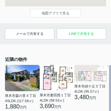
地図アプリで見る
メールで共有する
LINEで共有する
近隣の物件
厚木市緑ケ丘５丁目
4LDK (95.57㎡)
厚木市妻田西１丁目
厚木市森の里４丁目
3,480
万円
4LDK (98.53㎡)
4SLDK (117.58㎡)
3,690
1,880
万円
万円