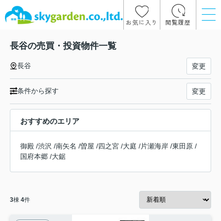
お気に入り
閲覧履歴
長谷の売買・投資物件一覧
長谷
変更
条件から探す
変更
おすすめのエリア
御殿
/
渋沢
/
南矢名
/
曽屋
/
四之宮
/
大庭
/
片瀬海岸
/
東田原
/
国府本郷
/
大鋸
3
棟
4
件