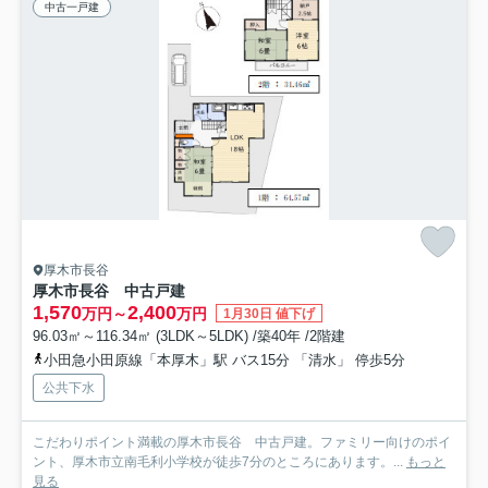
中古一戸建
厚木市長谷
厚木市長谷 中古戸建
1,570
2,400
万円～
万円
1月30日 値下げ
96.03㎡～116.34㎡ (3LDK～5LDK) /築40年 /2階建
小田急小田原線「本厚木」駅 バス15分 「清水」 停歩5分
公共下水
こだわりポイント満載の厚木市長谷 中古戸建。ファミリー向けのポイ
ント、厚木市立南毛利小学校が徒歩7分のところにあります。...
もっと
見る