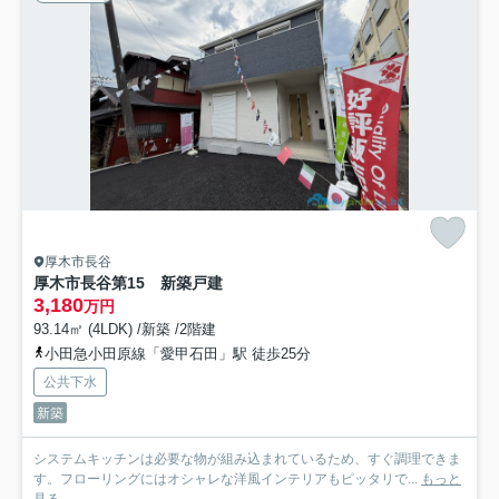
厚木市長谷
厚木市長谷第15 新築戸建
3,180
万円
93.14㎡ (4LDK) /新築 /2階建
小田急小田原線「愛甲石田」駅 徒歩25分
公共下水
新築
システムキッチンは必要な物が組み込まれているため、すぐ調理できま
す。フローリングにはオシャレな洋風インテリアもピッタリで...
もっと
見る