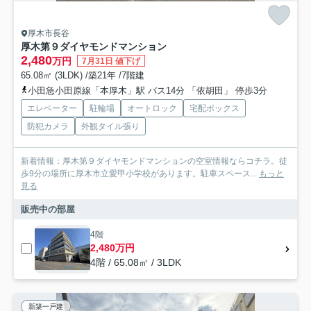
厚木市長谷
厚木第９ダイヤモンドマンション
2,480
万円
7月31日 値下げ
65.08㎡ (3LDK) /築21年 /7階建
小田急小田原線「本厚木」駅 バス14分 「依胡田」 停歩3分
エレベーター
駐輪場
オートロック
宅配ボックス
防犯カメラ
外観タイル張り
新着情報：厚木第９ダイヤモンドマンションの空室情報ならコチラ。徒
歩9分の場所に厚木市立愛甲小学校があります。駐車スペース...
もっと
見る
販売中の部屋
4階
2,480万円
4階 / 65.08㎡ / 3LDK
新築一戸建