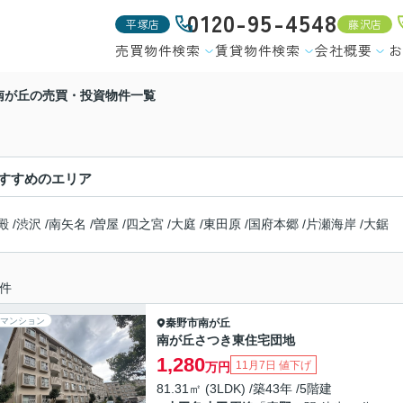
0120-95-4548
平塚店
藤沢店
売買物件検索
賃貸物件検索
会社概要
お
南が丘の売買・投資物件一覧
すすめのエリア
殿
/
渋沢
/
南矢名
/
曽屋
/
四之宮
/
大庭
/
東田原
/
国府本郷
/
片瀬海岸
/
大鋸
件
マンション
秦野市
南が丘
南が丘さつき東住宅団地
1,280
11月7日 値下げ
万円
81.31㎡ (3LDK) /築43年 /5階建