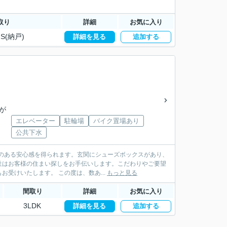
取り
詳細
お気に入り
S(納戸)
詳細を見る
追加する
南が
エレベーター
駐輪場
バイク置場あり
公共下水
車のある安心感を得られます。玄関にシューズボックスがあり、
社はお客様の住まい探しをお手伝いします。こだわりやご要望
などがあれば、メール又はお電話にてご連絡ください。また、ご質問やご不明な点などもお受けいたします。 この度は、数あ...
もっと見る
間取り
詳細
お気に入り
3LDK
詳細を見る
追加する