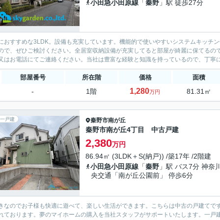
小田急小田原線
「
秦野
」駅 徒歩27分
におすすめな3LDK。設備も充実しています。機能的で使いやすいシステムキッチン
ので、ぜひご検討ください。全居室収納設備が充実してると部屋が綺麗に保てるの
部屋番号
所在階
価格
面積
1,280
-
1階
81.31㎡
万円
一戸建
秦野市
南が丘
秦野市南が丘4丁目 中古戸建
2,380
万円
86.94㎡ (3LDK＋S(納戸)) /築17年 /2階建
小田急小田原線
「
秦野
」駅 バス7分 神奈
央交通「南が丘公園前」 停歩6分
きなのでお子様も快適に遊べて、楽しい生活ができます。こちらは中古の戸建てで
れております。夢のマイホームの購入を当社スタッフがサポートいたします。一戸