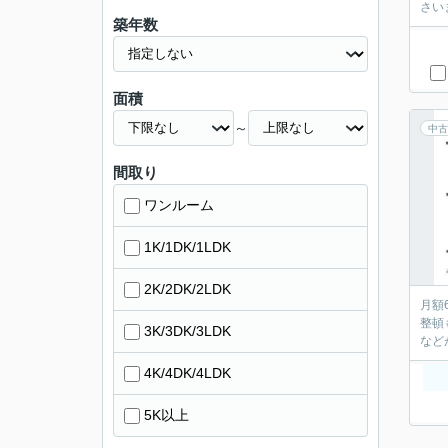
さい
築年数
面積
～
中古
間取り
ワンルーム
1K/1DK/1LDK
2K/2DK/2LDK
月額
整頓
3K/3DK/3LDK
4K/4DK/4LDK
5K以上