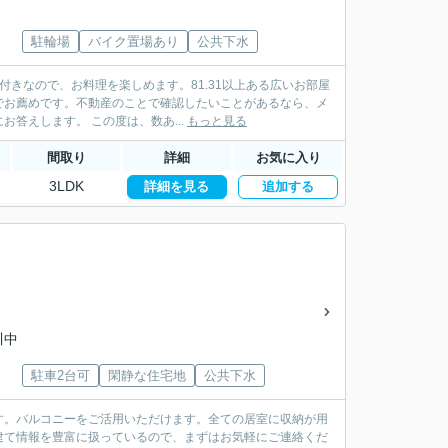
駐輪場
バイク置場あり
公共下水
付きなので、お料理を楽しめます。81.31以上ある広いお部屋
でお薦めです。不動産のことで確認したいことがあるなら、メ
ール又はお電話にてご連絡ください。当社は豊富な経験と知識を持っているので、丁寧にお答えします。 この度は、数あ...
もっと見る
間取り
詳細
お気に入り
3LDK
詳細を見る
追加する
川中
駐車2台可
閑静な住宅地
公共下水
す。バルコニーをご活用いただけます。全ての居室に収納が用
建て情報を豊富に扱っているので、まずはお気軽にご連絡くだ