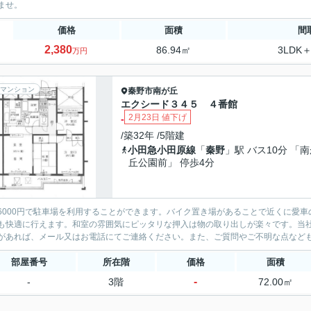
ませ。
価格
面積
間
2,380
86.94㎡
3LDK＋
万円
マンション
秦野市
南が丘
エクシード３４５ ４番館
2月23日 値下げ
-
/築32年 /5階建
小田急小田原線
「
秦野
」駅 バス10分 「
丘公園前」 停歩4分
6000円で駐車場を利用することができます。バイク置き場があることで近くに愛
も快適に行えます。和室の雰囲気にピッタリな押入は物の取り出しが楽々です。当
部屋番号
所在階
価格
面積
-
-
3階
72.00㎡