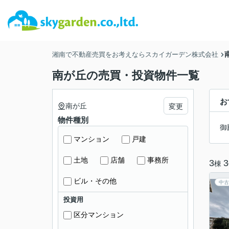
湘南で不動産売買をお考えならスカイガーデン株式会社
南が丘の売買・投資物件一覧
お
南が丘
変更
物件種別
御
マンション
戸建
土地
店舗
事務所
3
3
棟
ビル・その他
中古
投資用
区分マンション