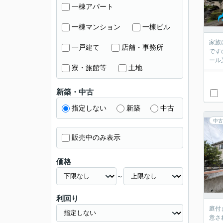
一棟アパート
一棟マンション
一棟ビル
家族
一戸建て
店舗・事務所
です
寮・旅館等
土地
新築・中古
指定しない
新築
中古
中古
販売中のみ表示
価格
～
利回り
庭付
意さ