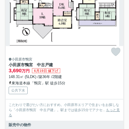
小田原市鴨宮
小田原市鴨宮 中古戸建
3,690
万円
6月19日 値下げ
148.31㎡ (5LDK) /築36年 /2階建
東海道本線「鴨宮」駅 徒歩15分
公共下水
こだわりで選びたい方におすすめ。小田原市エリアで住まいをお探しな
ら「小田原市鴨宮 中古戸建」。駅までは徒歩15分でアクセ...
もっと見
る
販売中の物件